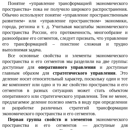
Понятие «управление
трансформацией экономического
пространства» пока не получило широкого распространения.
Обычно используют понятие «управление пространственным
развитием» или «управление пространством» экономики,
города, региона и т.
д. Учитывая масшт
а
бы экономического
пространства
России, его протяженность, многообразие и
разн
о
образие его сегментов, следует признать, что управление
его
трансформацией
–
п
о
истине сложная и трудно
выполнимая з
а
дача.
Все основные свойства и элементы эк
о
номического
пространства и его сегментов мы
разделили
на две группы:
доступные для
оперативного управления
и досту
п
ные
главным образом для
стратегическ
о
го управления
. Это
деление носит отн
о
сительный характер, поскольку один и тот
же компонент или одно и то же свойство пространства и его
сегментов
в разных с
и
туациях может стать объектом
операти
в
ного или стратегического управления. Тем не менее
,
предлагаемое деление полезно иметь в виду при определении
и разрабо
т
ке различных стратегий трансформации
экономического пространства и его
се
г
ментов
.
Первая группа свойств и элементов
экономического
пространства и его
се
г
ментов
— доступные для