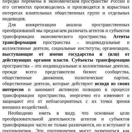
Нередко перемены в экономическом
пространстве России и
его сегментах
производились и производятся в корыстных
интересах влиятельных общественных групп и о
т
дельных
индивидов.
Для конкретизации анализа пространственных
преобразований мы предлагаем различать агентов и субъектов
трансформации экономического
пространства.
Агенты
трансформации
пространства – индивидуальные и
коллективные деятели, социальные институты, организации,
выступающие от имени государства и (или) от
действующих органов власти
.
Субъекты трансформации
пространства – это индивидуальные и коллективные деятели,
прежде всего представители бизнес
сообщества,
общественные движения, политические партии,
общественные деятели, которые действуют
исходя из своих
интересов
и занимают активную позицию в процессе
трансформации пространства, энергично
его изменяют и
защищают его от неблагоприятных с их точки зрения
внешних воздействий.
Необходимо иметь в виду, что осно
в
ные
цели
преобразовательной деятельн
о
сти агентов и субъектов
трансформации часто не только различаются, но и вступ
а
ют в
противоречия. Эти противоречия м
о
гут разрешаться как