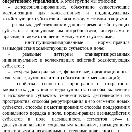
оперативного управления
.
К этой группе мы относим:
–
деперсонализированные
, объективно существующие
места-позиции для колле
к
тивных и индивидуальных
хозяйствующих субъектов и связи между местами-позициями;
–
реальных, действующих в данное время хозяйствующих
субъектов с прис
у
щими им потребностями, интересами и
правами, а также отношения между этими субъектами;
–
институционализированные
нормы-правила
взаимодействия хозяйствующих субъектов в поле;
–
реальные паттерны стандартизир
о
ванных
индивидуальных и коллективных действий хозяйствующих
субъектов;
–
ресурсы
(
материальные, финансовые, организационные,
культурные, духовные и.т. п.) объективных мест-позиций;
–
свойства сегментов пространства
:
о
т
крытость-
закрытость; доступность-недоступность; способы включения
и и
с
ключения субъектов экономических де
я
тельностей
из
пространства
; способы
ре
к
рутирования
в его сегменты
новых
субъе
к
тов, способы их мотивирования; способы поддержания
социального порядка в поле, нормы-правила взаимодействия
субъ
ектов в поле, насыщенность сегментов
э
у
—
и
дисфункциональным
социальным капит
а
лом, насыщенность
позитивными и нег
а
тивными паттернами поведения и т.п.