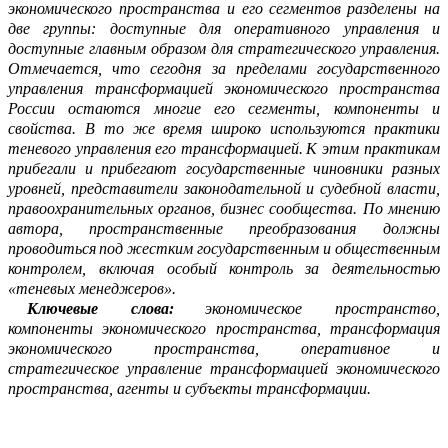
экономического пространства и его сегментов
разделены на
две группы: доступные для оперативного управления и
до
с
тупные главным образом для стратегического управления.
Отмечается, что
сегодня
за пределами государственного
управления трансформацией экономического
пространства
России остаются многие его сегменты, компоненты и
свойства. В то же время широко используются практики
теневого управления
его трансформацией.
К этим практикам
прибегали и прибегают государственные чиновники разных
уровней, представители зак
о
нодательной и судебной власти,
правоохранительных органов,
бизнес сообщества. По мнению
автора,
пространственные преобразования должны
проводиться
под жестким государственным и общественным
контролем, включая особый
контроль
за
деятельн
о
стью
«теневых менеджеров».
Ключевые слова
:
экономическое
пространство,
компоненты
экономического
пространства, трансформация
экономического
пространства, оперативное и
стратегическое управление трансформацией экономического
пространства,
агенты и субъекты трансформации.