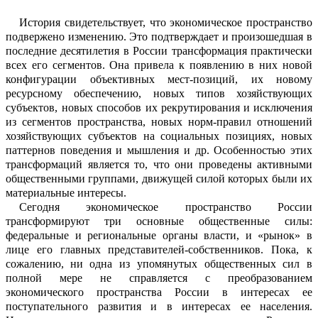
История свидетельствует, что
эконом
и
ческое пространство
подвержено измен
е
нию. Это подтверждает и произошедшая в
последние десятилетия в России тран
с
формация практически
всех его сегментов.
Она привела к появлению в них новой
конфигурации объективных мест-позиций, их новому
ресурсному обеспечению, н
о
вых типов хозяйствующих
субъектов, н
о
вых способов их
рекрутирования
и искл
ю
чения
из сегментов пространства,
новых норм-правил отношений
хозяйствующих субъектов на социальных позициях, новых
паттернов поведения и мышления и др. Особенностью этих
трансфо
рмаций явл
я
ется то, что они
проведены активными
общественными группами, движущей с
и
лой которых были их
материальные инт
е
ресы.
Сегодня экономическое пространство России
трансформируют три основные общественные силы:
федеральные и р
е
гиональные органы власти, и «рынок» в
лице его главных представителей-
собственников. Пока, к
сожалению,
ни о
д
на из упомянутых общественных сил в
полной мере не справляется с преобраз
о
ванием
экономического пространства Ро
с
сии в интересах ее
поступательного разв
и
тия и в интересах ее населения.