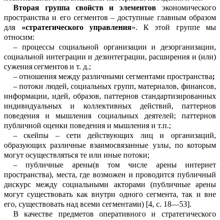
Вторая группа свойств и элементов
экономического
пространства и его
се
г
ментов
–
доступные главным образом
для
«стратегического управления
».
К этой группе мы
относим:
–
процессы социальной организации и дезорганизации,
социальной интеграции и де
зинтеграции,
расширения
и (или)
суж
е
ния
сегментов
и т. д.;
–
отношения между различными се
г
ментами пространства
;
–
потоки людей, социальных групп, м
а
териалов, финансов,
информации, идей, образов, паттернов стандартизированных
индивидуальных и коллективных дейс
т
вий, паттернов
поведения и мышления с
о
циальных деятелей; паттернов
публичной оценки поведения и мышления
и т.п.;
–
скейпы
– сети действующих лиц и о
р
ганизаций,
образующих различные вза
и
мосвязанные узлы, по которым
могут осуществляться те или иные потоки;
–
публичные арены(в том числе арены интернет
пространства), места, где возм
о
жен и проводится публичный
дискурс
м
е
жду социальными
акторами
(публичные арены
могут существовать как внутри о
д
ного
сегмента
, так и
вне
его
, существовать над всеми
сегментам
и) [4, с.
18
—
53].
В качестве
предметов
оперативного и стратегического