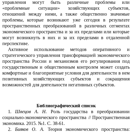
управления могут быть различные проблемы или
«проблемные ситуации» хозяйствующих субъектов,
о
т
ношений между ними,
а также
обществе
н
но значимые
проблемы,
которые возник
а
ют уже сегодня в результате
пространс
т
венных преобразований в различных
се
г
ментах
экономического пространства и за их пределами
или которые
могут возни
к
нуть в них и за их пределами
в отдаленной
перспективе.
Активное использование методов оп
е
ративного и
стратегического управления трансформацией экономического
пр
о
странства России и механизмов его рег
у
лирования под
государственным и общ
е
ственным контролем может создать
ко
м
фортные и благоприятные условия для деятельности в нем
позитивных хозяйс
т
вующих субъектов и сокращения
возмо
ж
ностей для деятельности негативных суб
ъ
ектов.
Библиографический
список
1
.
Швецов А.
Н.
Роль государства в преобразовании
социально-экономического пр
о
странства //
П
ространственная
экономика. 2015
. №1
. С.
38-61.
2.
Бияков
О.
А.
Теория экономического пространства: