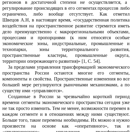
регионов в достаточной степени не осуществляется, а
регулирование происходящих в его сегментах
процессов либо
ограничено, либо вообще отсутствует.
Как отметил
Швецов
А.Н, в настоящее время, «государственная политика
воздействия на пространственное развитие стремится
иметь
дело преимущественно с
макрорегиональными
объектами,
процессами и пропорциями (к ним относятся особые
экономические зоны, индустриальные, промышленные и
технопарки, зоны территориального развития,
пространственные кластеры, промышленные округа,
территории опережающего развития)»
[
1, С.
54].
За пределами управления трансформацией экономического
пространства
России остаются многие его сегменты
,
компоненты и свойства. Пространственные изменения во все
большей мере регулируются рыночными механизмами, а по
существу ими «управляются».
Созданные в России за чрезвычайно короткий период
времени сегменты экономического пространства сегодня уже
не так просто изменить. Тем не менее, возможности перемен в
каждом сегменте и
в отношениях между ними существуют.
Больше того, такие перемены необходимы. Их можно и нужно
произвести на основе как «оперативного», так и
«стратегического» управления трансформацией