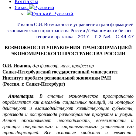
Контакты
Язык:
Русский
Иванов О.И. Возможности управления трансформацией
экономического пространства России // Экономика и бизнес:
теория и практика – 2017. – Т. 2. №4. – С. 44-47
ВОЗМОЖНОСТИ УПРАВЛЕНИЯ ТРАНСФОРМАЦИЕЙ
ЭКОНОМИЧЕСКОГО
ПРОСТРАНСТВА
РОССИИ
О.И.
Иванов,
д-р философ
.
н
аук
, профессор
Санкт-Петербургский
государственный университет
Институт проблем региональной экономики РАН
(Россия
,
г
.
Санкт-Петербург)
Аннотация
. В статье
экономическое пространство
определяется
как
ансамбль соц
и
альных позиций, на которых
действуют и взаимодействуют хозяйствующие субъекты,
производя и воспроизводя разнообразные продукты и услуги.
Автор обосновывает нео
б
ходимость, возможности и
границы
оперативного и
стратегического
управления
его
трансформацией.
В
се основные свойства и элементы