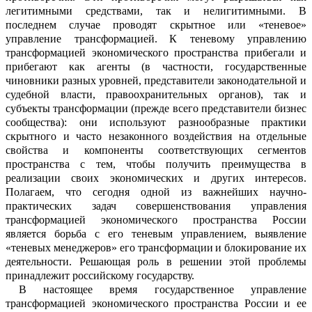
легитимными средс
т
вами, так и
нелигитимными
. В
последнем случае проводят скрытное или «теневое»
управление трансформацией.
К теневому управлению
трансформацией экономич
е
ского пространства прибегали и
прибег
а
ют как агенты (в частности, государстве
н
ные
чиновники разных уровней, предст
а
вители законодательной и
судебной вл
а
сти, правоохранительных органов), так и
субъекты трансформации (прежде всего представители бизнес
сообщества): они используют разнообразные практики
скрытного и часто незаконного
воздейс
т
вия на отдельные
свойства и компоненты соответствующих сегментов
пространства с тем, чтобы получить преимущества в
реализации своих экономических и
других интересов.
Полагаем, что сегодня одной из важнейших научно-
практических задач совершенствования управления
трансфо
р
мацией экономического пространства Ро
с
сии
является борьба с его теневым упра
в
лением, выявление
«теневых менеджеров» его трансформации
и блокирование их
деятельности. Решающая роль в решении этой проблемы
принадлежит российскому государству.
В настоящее время государственное
управление
трансформацией экономического пространства Росс
ии и ее