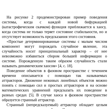
На рис
унке
2
продемонстрирован пр
и
мер поведения
системы, к
огда с каждой н
о
вой бифуркацией
(катастрофическим скачком)
функция приближается к хаосу
,
когда си
с
тема не только теряет состояние стабильности, но и
отсутствует возмо
ж
ность предсказ
а
ния этого состояния
.
«
Простые детерминированные системы с малым числом
компонент могут поро
ж
дать случайное явление, эта
случайность носит принципиальный характер – от нее
нево
з
можно избавиться сбором большей информации о
системе. Порожденную т
а
ким образом случайность стали
называть динамическим хаосом
»
[
4
, с.
18
].
Поведение объектов в фазовом пр
о
странстве с течением
времени описывается с помощью так называемых
аттракторов.
Движение неживых линейных объектов можно
понять с помощью сил и
простых аттракторов
и на основе
математических уравнений предсказать их поведение в
разных средах
[
5
]. В случае хаоса в фаз
о
вом пространстве
образуется странный а
т
трактор.
Странный (непредсказуемый) аттрактор обладает целым