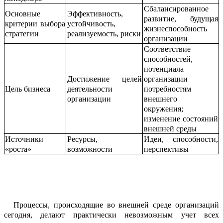
Сбалансированное
Основные
Эффективность,
развитие, будущая
критерии в
ы
бора
устойчивость,
жизнеспособность
стратегии
реализуемость, риски
о
р
ганизации
Соответствие
способностей,
потенциала
Достижение целей
организации
Цель бизнеса
деятельн
о
сти
п
о
требностям
организации
внешнего
окруж
е
ния;
изменение состояний
внешней среды
Источники
Ресурсы,
Идеи, способности,
«роста»
возможности
перспект
и
вы
П
роцессы, происходящие во внешней среде организаций
сегодня, делают пра
к
тически невозможным учет всех