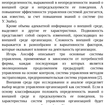
неопределенности, выраженной в неопределенности знаний о
внешней среде и непредсказуемости ее п
о
ведения. А
повышение эффективности управления системой достигается,
как и
з
вестно, за счет повышения знаний о си
с
теме
(по
У.
Эшби)
.
Кроме
объема адекватной информации
о внешней среде,
выделяют и другие
ее характеристики
. Подвижность
представл
я
ет собой скорость изменений, происход
я
щих во
внешней среде организации. Сложность внешней среды
выражается в разнообразии
и вариативности факторов
,
которые оказывают влияние на деятел
ь
ность организации.
Игорь Ансофф описывает
три
основные системы
управления, применяемые в зав
и
симости от потребностей
фирмы
,
каждая
последующая
из которых является
эвол
ю
ционным продолжением предыдущей:
система
управлени
я
на основе контроля,
система
управлени
я
методом
экстрапол
я
ции,
предпринимательская система упра
в
ления
[
2
].
Внешняя среда при исследовании и анализе определяет
выбор модели упра
в
ления организацией как систем
ой
.
Если в
основу классификации положить опред
е
ленность знаний
о
внешней среде и пре
д
сказуемость ее поведения
,
то
характер
и
стика систем управления
организацией
б
у
дет