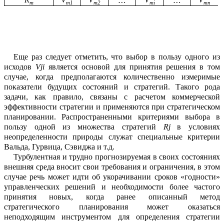
…
…
m
m1
m2
mi
mn
Еще раз с
ледует отметить, что выбор в пользу одного из
исходов
Vji
является о
с
новой для принятия решения в том
случае, когда
предполагаются
количественно и
з
меримые
показатели будущих состояний и стратегий. Такого рода
задачи, как прав
и
ло, связаны с расчетом коммерческой
э
ф
фективности стратегии и применяются при стратегическом
планировании.
Распр
о
страненными к
ритери
ями
выбора
в
пользу
одной из множества стратегий
Rj
в усл
о
виях
неопределенности природы служат специальные критерии
Вальда,
Гурвица, Сэвиджа и т.д.
Турбулентная
и трудно прогнозируемая в своих состояниях
внешн
яя
сред
а
вносит свои требования и ограничения,
в этом
случае речь может идти об укорачивании сроков «годности»
управленческих реш
е
ний и необходимости
более частого
пр
и
нятия новых, когда ранее описанный м
е
тод
стратегического планирования может оказаться
неподходящим инструментом для определения стратегии