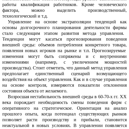
работы
кв
а
лификация работников
.
Кроме человеч
е
ского
фактора, можно выделить произво
д
ственный,
технологический и т.д.
Управление на основе экстраполяции тенденций
как
основы долгосрочного пл
а
нирования деятельности фирмы
стало сл
е
дующим этап
ом
развития метода управл
е
ния
.
Тенденции могут касаться прогноз
и
рования поведения
внешней среды:
объ
е
мов потребления конкретного товара
,
п
о
явления новых игроков на рынке и т.п.
Прогнозируемые
изменения
могут быть сопряжены и с внутренними
изменениями (например, с увеличением мощностей
производства). Стоит отметить, что да
н
ный метод управления
предполагает еди
н
ственный сценарий возмущающего
во
з
действия на объект управления
. Как и в случае управления
на основе контроля
,
измеряются показатели отклонения
с
о
стояния объекта от желаемого.
Возросшая нестабильность внешней среды в 60-70-х
гг. XX
века
порождает н
е
обходимость смены поведения фирм с
оперативного на стратегическое. Ориент
а
ция на анализ
прошлого опыта, когда п
о
тенциал
существующих рынков
позволяет расти производству и прибыли, становится
неактуальной в новых условиях.
В упра
в
лении появляет
ся