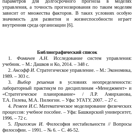
параме
т
ров для долгосрочного прогноза в моделях
упра
в
ления, а точность прогнозирования по таким моделям
зависит от множества факторов. В таких условиях особую
зн
а
чимость
для развития и жизнеспособности
играет
внутренняя среда организации
[6
]
.
Библиографический список
1.
Фомичев А.
Н.
Исследование систем управления:
учебник. – М.: Дашков и Ко, 2014. – 348
с.
2.
Ансофф И.
Стратегическое управление. –
М.
:
Экономика,
1989. – 303
с.
3.
Выбор реше
ния
в условиях неопределенности
:
лабораторный практикум по дисци
п
линам «Менеджмент» и
«Стратегическо
е планирование» / Л.Р.
Амирханова,
Т.А.
Гилева, М.
А.
Пил
югин. – Уфа: УГАТУ, 2007. – 27
с.
4.
Ремеев И.
С.
Математическое мод
елирование физических
процессов: учебное пос
о
бие. – Уфа
: Баш
кирский университет,
1996. – 72
с.
5.
Пригожин И.
Философия нестабильности // Вопросы
философии. – 1991.
–
№
6. – С.
46-52.