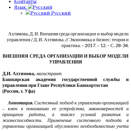
Контакты
Язык:
Русский
Ахтямова, Д. И. Внешняя среда организации и выбор модели
управления / Д. И. Ахтямова. // Экономика и бизнес: теория и
практика. – 2017. – 12. – С. 28-34.
ВНЕШНЯЯ СРЕДА ОРГАНИЗАЦИИ И ВЫБОР МОДЕЛИ
УПРАВЛЕНИЯ
Д.И.
Ахтямова
,
магистрант
Башкирская академия государственной службы и
управления
при Главе Республики Башкортостан
(
Р
оссия
, г.
Уфа
)
Аннотация.
Системный подход к управлению
организацией
– ключ к пониманию
ее
устройства, закономерностей и
принципов работы, а также условий развития и
жизн
е
способности.
Применение системного подхода в
управлении организацией обусловлено необходимостью учета