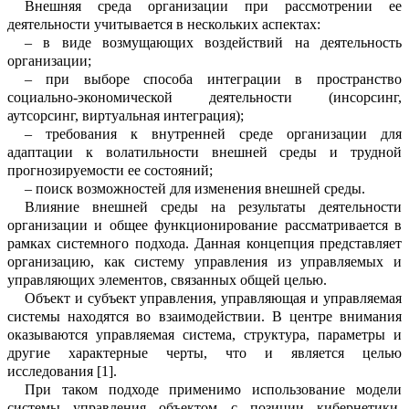
Внешняя среда
организации
при ра
с
смотрении ее
деятельности
учитывается в нескольких аспектах:
–
в виде возмущающих воздействий на деятельность
организации
;
–
при выборе способа интеграции
в пространство
социально-экономической деятельности
(инсорсинг,
аутсорсинг, ви
р
туальная интеграция);
–
требования к внутренней среде
орг
а
низации
для
адаптации к волатильности внешней среды и трудной
прогнозируем
о
сти ее состояний;
–
поиск возможностей для изменения внешней среды.
Влияние
внешней среды на результаты деятельности
организации
и общее
фун
к
ционирование
рассматрива
е
тся
в
рамках системного подхода. Данная концепция представляет
организацию
,
как систему управления из управляемых и
управля
ю
щих элементов
, связанных общей целью.
Объект и субъект управления, упра
в
ляющая и управляемая
системы находятся во взаимодействии. В центре внимания
оказываются управляемая система, стру
к
тура, параметры и
другие характерные черты
, что и являе
тся целью
исследов
а
ния
[1
].
При таком подходе применимо испол
ь
зование модели
системы управления об
ъ
ектом с позици
и
кибернетики.