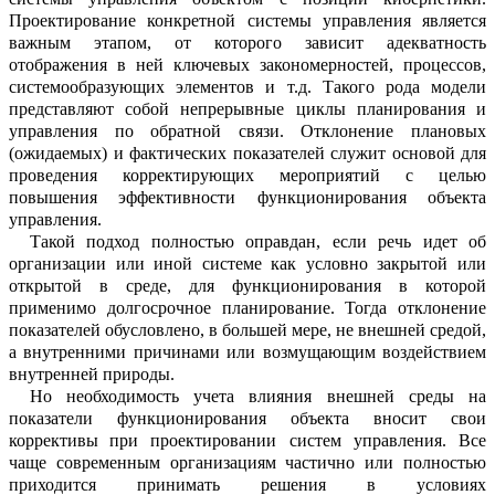
Проектир
о
вание конкретной системы управления я
в
ляется
важным этапом, от которого зав
и
сит адекватность
отображения в ней кл
ю
чевых закономерностей, процессов,
сист
е
мообразующих элементов и т.д. Такого рода модели
представляют собой непр
е
рывные циклы планирования и
управления по обратной связи. Отклонение плановых
(ожидаемых) и фактических показателей служит основой для
пр
оведен
ия коррект
и
рующих мероприятий
с целью
повышения эффективности функционирования объе
к
та
управления
.
Такой подход полностью оправдан, е
с
ли речь идет об
организации
или иной си
с
теме
как условно закрытой или
открытой в среде, для функционирования в которой
применимо долгосрочное планирование. Тогда отклонение
показателей обусловл
е
но
, в большей мере,
не внешней средой,
а внутренними причинами
и
ли возмуща
ю
щим воздействием
внутренней природы
.
Но необходимость учета влияния вне
ш
ней среды на
показатели функциониров
а
ния объекта вносит свои
коррективы
при проектировании систем управления.
Все
чаще современным организациям части
ч
но или полностью
приходится принимать решения в условиях