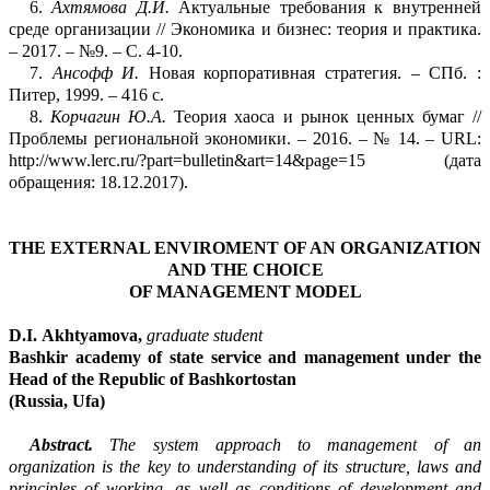
6.
Ахтямова Д.
И.
Актуальные требования к внутренней
среде организации // Эконом
и
ка и бизнес:
теория и практика.
– 2017. – №
9. – С.
4-10.
7.
Ансофф И.
Новая корпоративная стратегия. – СПб. :
Питер, 1999. – 41
6
с.
8.
Корчагин Ю.А.
Теория хаоса и рынок ценных бумаг
//
Проблемы региональной эк
о
номики. – 2016. –
№
14. – URL:
http://www.lerc.ru/?part=bulletin&art=14&page=15
(дата
о
б
ращения: 18.12.2017).
THE EXTERNAL ENVIROMENT OF AN ORGANIZATION
AND THE CHOICE
OF MANAGEMENT MODEL
D.I.
Akhtyamova,
graduate student
Bashkir academy of state service and management under the
Head of the Republic of Bashkortostan
(Russia, Ufa)
Abstract.
The system approach to management of an
organization is the key to understanding of its structure, laws and
principles of working, as well as conditions of development and