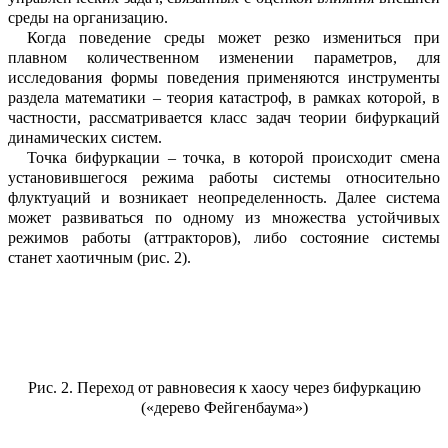
среды на организацию.
Когда поведение среды может резко измениться при
плавном количественном изменении параметров, для
исследования формы поведения применяются инстр
у
менты
раздела математики
–
теория кат
а
строф, в рамках которой, в
частности, ра
с
сматривается класс задач теории бифурк
а
ций
динамических систем.
Точка бифуркации – точка, в которой происходит смена
установившегося реж
и
ма работы системы относительно
флу
к
туаций и возникает неопределенность. Д
а
лее система
может развиваться по одному из множества устойчивых
режимов работы (аттракторов), либо состояние системы
станет
хаотичным (рис.
2
).
Рис.
2. Переход от равновесия к хаосу через бифуркацию
(«дерево Фейгенбаума»)