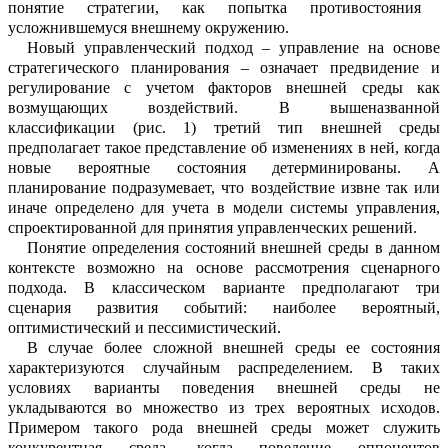
понятие стратеги
и
, как
попытка противостояния
усложнившемуся внешнему окружению.
Новый управленческий подход – упра
в
ление на основе
стратегического планир
о
вания –
означает
предвидение и
регулир
о
вание с учетом факторов внешней среды как
возмущающих воздействий. В выш
е
названной
классификации (рис.
1
)
третий тип внешней среды
предполагает такое представление об изменения
х
в ней, когда
новые
вероятные
состояния детерминир
о
ваны.
А
п
ланирование подразумевает, что воздействие извне
так или
иначе
опред
е
лен
о
для учета в модели системы управл
е
ния,
спроектированной для принятия управленческих решений
.
Понятие определения состояний вне
ш
ней среды в данном
контексте возможно на основе рассмотрения сценарного
по
д
хода. В классическо
м
варианте предпол
а
гают три
сценария развития событий: на
и
более вероятный,
оптимистический и пе
с
симистический.
В случае более сложной
внешней
среды
ее
состояния
характеризуются случайным распределением. В таких
условиях
вариа
н
ты поведения внешней
среды
не
уклад
ы
ваются
в
о
множество из трех
вероятных исход
ов
.
Примером такого рода внешней среды может служить
конкурентная среда, когда поведение оппонентов