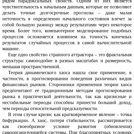
рядом парадоксальных свойств. Одним из них является
чувств
и
тельность к начальным данным, которые не п
о
зволяют
делать точные долгосрочные прогнозы – даже малая
неточность в опр
е
делении начального состояния влечет за
собой большую разницу
между
результ
а
тами
через нек
о
торое
время.
Более того, компьютерное моделирование подобных
процессов осложняется влиянием на то
ч
ность конечных
результатов случайных процессов в самой вычислительной
маш
и
не.
Еще одно свойство
странного аттракт
о
ра
– это
фрактальная
структура: самопод
о
бие в разных масштабах и
размерность,
меньшая пространственной.
Теория динамического хаоса нашла свое применение, в
частности, в прогноз
и
ровании поведения
различных видов
ф
и
нансовых рынков.
С
торонники примен
е
ния теории хаоса
предпочитают ее трад
и
ционным методам прогнозирования
рынка
в практической деятельности
, так как
кр
и
зисные и
нестабильные периоды
способны
прин
ести
б
о
льший
доход,
чем периоды относительной
предсказуемости
.
В этом случае кризис как кратковр
е
менное явлен
ие – точка
бифуркации. А хаос,
потеря стабильности, рассматривае
т
ся
как своеобразное условие развития (о
б
новления)
самоорганизующейся системы
. При благоприятных условиях