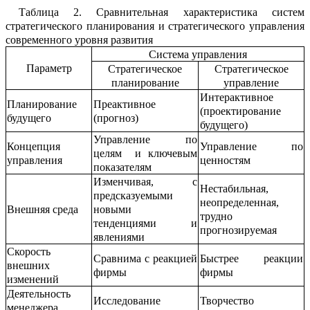
Таблица
2.
Сравнительная характеристика систем
стратегического планирования и стратегического управления
современного уровня развития
Система управления
Параметр
Стратегическое
Стратегическое
планирование
управление
Интерактивное
Планирование
Преактивное
(проектиров
а
ние
б
у
дущего
(прогноз)
будущего)
Управление по
К
онцепция
Управление по
целям
и ключ
е
вым
упра
в
ления
ценностям
показателям
Изменчивая, с
Нестабильная,
предсказуем
ы
ми
неопределе
н
ная,
Внешняя среда
новыми
трудно
тенденциями и
прогнозируемая
явл
е
ниями
Скорость
Сравнима с реакцией
Быстрее реакции
внешних
фирмы
фирмы
изм
е
нений
Деятельность
Исследование
Творчество
менедж
е
ра