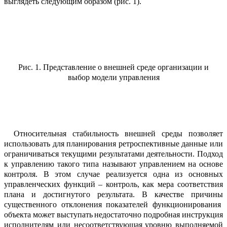
выглядеть следующим образом (рис.
1).
Рис.
1. Представление о внешней среде организации и
выбор модели управления
Относительная стабильность внешней среды позволя
ет
использовать
для план
и
рования
ретроспективные данные или
о
г
раничиваться текущими результатами де
я
тельности.
Подход
к управлению такого типа называют управлением на основе
контроля. В этом случае реализуется одна из основных
управленческих функций
– контроль
,
как мера соответствия
плана и достигнутого результата.
В качестве п
р
и
чин
ы
существенного отклонения
показ
а
телей функционирования
объекта
может
выступать
недост
ат
очно подробная
инс
т
рукция
исполнителям
или
несоответс
т
вующая
уровню выполняемой