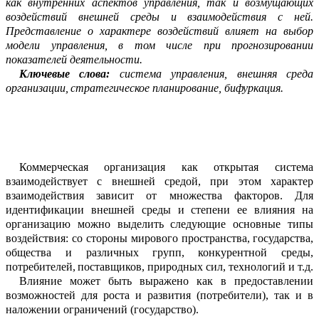
как внутренних аспектов управления, так и возмущающих
во
з
действий внешней среды
и взаимодействия с ней.
Представление о х
арактер
е
воздейс
т
вий влияет на выбор
модели управления
, в том числе при прогнозировании
показателей деятельности.
Ключевые слова:
система управления, в
нешняя
среда
организации,
стратегическое планирование
, бифуркация
.
Коммерческая о
рганизация как откр
ы
тая система
взаимодействует с внешней средой,
при этом
характер
взаимодействия зависит от множества факторов. Для
иде
н
тификации внешней среды и степени
ее
влияния на
организацию можно выделить следующие основные типы
воздействия
:
со стороны
мирового пространства
,
гос
у
дарства
,
общества
и
различных групп
,
конкурентной среды
,
потребителей
,
п
о
ставщиков
,
природных сил
, технологий и т.д
.
Влияние может быть выражено как в предоставлении
возможностей для роста
и развития
(потребители), так и в
наложении ограничений (государство).