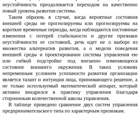
неустойч
и
вость преодолевается переходом на кач
е
ственно
новый уровень развития системы.
Таким образом, в случае, когда вероя
т
ные состояния
внешней среды не прогн
о
зируемы или прогнозируемы на
короткие временные периоды,
когда
наблюда
ю
тся постоянные
изменения с потерей стабил
ь
ности и другие признаки
неустой
чивости ее состояний, речь идет не о выборе из
множества альтернатив развития, а
о
м
о
дели поведения
внешней среды и проект
и
ро
вании системы управления ею
или
ги
б
кой
подстройке
под
внезапно изменя
ю
щееся
состояние внешнего окружения
. В таких условиях
непременным условием успешности
развития организации
являе
т
ся талант и интуиция лица, принимающего решение, а
не только и
спользуемый мат
е
матический аппарат
, который
активно внедрился в практику управления благод
а
ря
сторонникам количественной школы управления.
В таблице при
ведено сравнение двух систем управления
предпринимательского типа по характерным признакам.