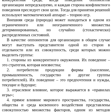
организации непредсказуемо
,
и каждая сторона ко
н
фликтного
поведения преследует свои ц
е
ли.
Тогда
для принятия решений
испол
ь
зуют
математический аппарат – теори
ю
игр.
Внешняя среда (природа) может нах
о
диться в одном из
ограниченного или н
е
ограниченного множества
детерминир
о
ванных, но случайно (стохастически)
ра
с
пределенных состояний.
В качестве оппонентов для организации в общем случае
могут выступать предст
а
вители одной из сторон в
отдельности или их совокупность, среди которых можно
выделить группы:
1.
стороны из конкурентного окруж
е
ния. Их поведение –
это стратегия, которая неизвестна;
2.
потребители продукции фирмы (н
а
селение,
промышленность, государство и другие группы
потребителей). Их повед
е
ние – это предпочтения и нужды,
текущие и будущие;
3.
отраслевое влияние, которое выраж
а
ется в «правилах
игры»;
4.
прямое влияние мирового простра
н
ства, государства,
общества и среда ко
с
венного воздействия представлены
сов
о
купностью множества факторов, одним из методов