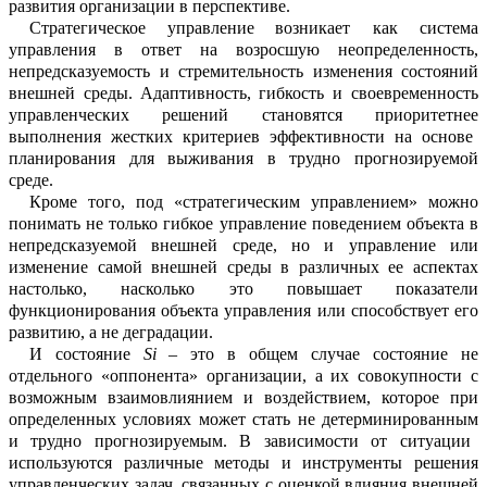
развития орг
а
низации в перспективе.
Стратегическое управление
возник
ает
как система
управления в ответ на во
з
росшую неопределенность,
непредсказу
е
мость и стремительность изменения с
о
стояний
внешней среды
.
А
дапт
ивность, гибкость и своевременность
управленч
е
ских решений
станов
я
тся приоритетне
е
выполнения жестких критериев эффекти
в
ности на основе
планирования для выж
и
вания в трудно прогнозируемой
среде.
Кроме того, под «стратегическим управлением» можно
понимать не только гибкое управление
поведением
объект
а
в
непредсказуемой внешней среде, но и управление или
изменение самой внешней среды в различных ее аспектах
настолько
, насколько это повышает показатели
фун
к
ционирования объекта управления или способствует его
развитию, а не деград
а
ции.
И с
остояние
Si
– это в общем случае с
о
стояние не
отдельного «оппонента» орг
а
низации, а их совокупнос
ти
с
возможным взаимовлиянием и воздействием, которое
при
определенных условиях может стать
не детерминирован
н
ым
и трудно прогн
о
зируем
ым.
В зависимости от ситуации
и
с
пользуются различные методы и инстр
у
менты решения
управленческих задач, связанных с оценкой влияния внешней