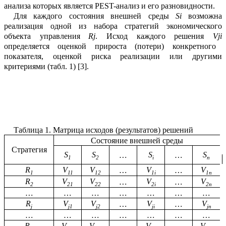
анализа которых является PEST-анализ и его разновидности.
Для каждого состояния
внешней среды
Si
возможна
реализация одной из набора стратегий
экономического
объекта
упра
в
ления
Rj
. Исход каждого решения
Vji
о
п
ределяет
ся
оценкой прироста (потери) конкретного
показателя, оценкой риска реализации
и
ли
другими
критериями
(табл.
1
)
[
3
]
.
Таблица
1
.
Матрица исходов (результатов)
решений
Состояние внешней среды
Стратегия
S
S
S
S
…
…
1
2
i
n
R
V
V
V
V
…
…
1
11
12
1i
1n
R
V
V
V
V
…
…
2
21
22
2i
2
n
…
…
…
…
…
…
…
R
V
V
V
V
…
…
j
j1
j2
ji
jn
…
…
…
…
…
…
…
R
V
V
V
V