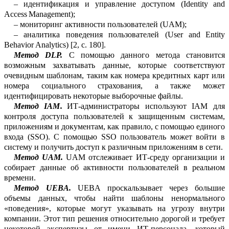
–
и
дентификация и управление дост
у
пом (
Identity
and
Access
Management
);
–
м
ониторинг активности пользователей (UAM);
–
а
налитика поведения пользователей (
User
and
Entity
Behavior
Analytics
) [2, с.
180].
Метод
DLP
.
С помощью данного мет
о
да становится
возможным захватывать данные, которые соответствуют
очеви
д
ным шаблонам, таким как номера креди
т
ных карт или
номера социального страх
о
вания, а также может
идентифицировать некоторые выборочные фа
й
лы.
Метод IAM
.
ИТ-администраторы
и
с
пользуют IAM для
контроля доступа пол
ь
зователей к защищенным системам,
пр
и
ложениям и документам, как правило, с помощью единого
входа (SSO). С пом
о
щью SSO пользователь может войти в
си
с
тему и получить доступ к различным пр
и
ложениям в сети.
Метод
UAM
.
UAM отслеживает
ИТ-среду
организации и
собирает данные об активности пользователей в реальном
вр
е
мени.
Метод
UEBA
.
UEBA проскальзывает через большие
объемы данных, чтобы найти шаблоны ненормального
«повед
е
ния», которые могут указывать на угрозу внутри
компании. Этот тип решения отн
о
сительно дорогой и требует
некоторой экспертизы от имени ИТ-персонала, кот
о
рый