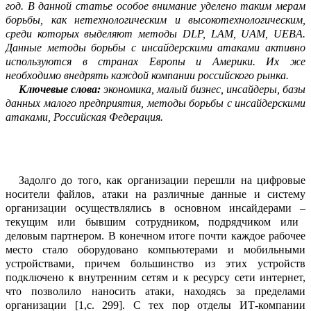
год. В данной статье особое внимание уделено таким мерам
борьбы, как нетехнологическим и высокотехнол
о
гическим,
среди которых выделяют методы
DLP
,
LAM
,
UAM
,
UEBA
.
Данные методы борьбы с инсайдерскими атаками активно
используются в странах Европы и Америки. Их же
н
е
обходимо внедрять каждой компани
и
российского рынка.
Ключевые слова:
экономика, малый бизнес, инсайдеры, базы
данных малого предпр
и
ятия, методы борьбы с инсайдерскими
атаками, Российская Федерация.
Задолго до того, как организации пер
е
шли на цифровые
носители файлов,
атаки
на различные данные и систему
организ
а
ции осуществлялись в основном инсайд
е
рами
–
текущим или бывшим сотрудн
и
ком, подрядчиком или
деловым партн
е
ром. В конечном итоге почти каждое р
а
бочее
место стало оборудовано компьют
е
рами и мобильными
устро
й
ствами, причем большинство из этих устройств
подключ
е
но к внутренним сетям и к р
е
сурсу сети интернет,
что позволило нан
о
сить атаки, находясь за пределами
организации [1,с.
299]. С тех пор отделы ИТ-компании