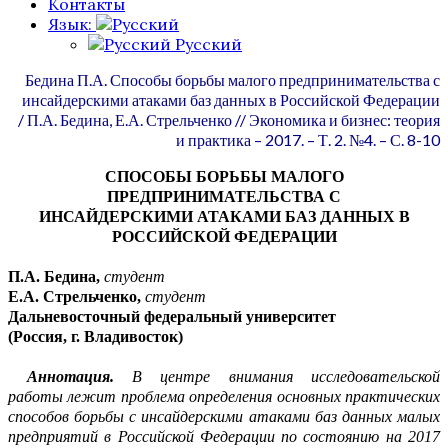
Контакты
Язык:
Русский
Бедина П.А. Способы борьбы малого предпринимательства с
инсайдерскими атаками баз данных в Российской Федерации
/
П.А.
Бедина, Е.А. Стрельченко // Экономика и бизнес: теория
и практика – 2017. – Т. 2. №4. – С. 8-10
СПОСОБЫ БОРЬБЫ МАЛОГО
ПРЕДПРИНИМАТЕЛЬСТВА
С
ИНСАЙДЕРСК
И
МИ АТАКАМИ БАЗ ДАННЫХ В
РОССИЙСКОЙ ФЕДЕРАЦИИ
П.А.
Бедина
,
студент
Е.А.
Стрельченко
,
студент
Дальневосточный
федеральный университет
(Россия,
г
.
Владивосток
)
Аннотация
.
В центре внимания исследовательской
работы лежит проблема опред
е
ления основных практических
способов борьбы с инсайдерскими атаками баз данных м
а
лых
предпр
и
ятий в Российской Федерации по состоянию на 2017