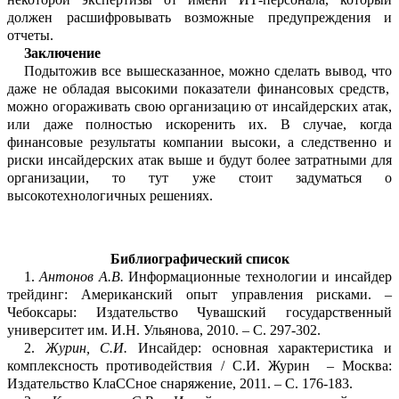
должен расшифровывать возможные предупреждения и
отчеты.
Заключение
Подытожив все вышесказанное, можно сделать вывод,
что
даже не обладая выс
о
кими показатели финансовых средств,
можно огораживать свою организацию от инса
й
дерских атак,
или даже полностью искоренить их. В случае, когда
финанс
о
вые результаты компании высоки, а сле
д
ственно и
риски инсайдерских атак выше и будут более затра
т
ными для
организации, то тут уже стоит задуматься о
высокоте
х
нологичных решениях.
Библиографический список
1.
Антонов А.В.
Информационные технологии и инсайдер
трейдинг
: Американский опыт управления рисками
.
–
Чебоксары: Издательство Чувашский государственный
ун
и
верс
и
тет им. И.Н. Ульянова, 2010. –
С.
297-302.
2.
Журин
, С.И.
Инсайдер: основная характеристика и
комплексность противоде
й
ствия /
C
.И.
Журин
– Москва:
Издательство
КлаССное
снаряжение, 2011. –
С.
176-183
.