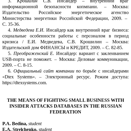
3.
Крошилин
С.В.
Инсайдер – внутренний враг
информационно
й безопасности
копмп
а
ни
.
– Москва:
Издательство Российское энергетическое
агенство
Министерства энергет
и
ки Российской Федерации, 2009. –
С.
35-36.
4.
Медведева Е.И.
Инсайдер как внутренний враг бизнеса:
социальные особенности р
а
боты с пер
соналом в период
кризиса / Е.И.
Медведева, С.В.
Крошилин
– Москва:
Изд
а
тельский дом ФИНАНСЫ и КРЕДИТ, 2009. –
С.
82-85
.
5.
Преображенский Е.
Инсайдер: вариант с заклеиванием
USB
-порта не поможет
.
– Москва: Деловые коммуникации,
2009. –
С.
8-15.
6.
Официальный сайт компании по
борьбе с инсайдерами
«
Dtex
Systems
»
.
–
Электро
н
ный ресурс. Режим доступа:
https://dtexsystems.com
.
THE MEANS OF FIGHTING SMALL BUSINESS WITH
INSIDER ATTACKS DAT
A
BASES IN THE RUSSIAN
FEDERATION
P.A.
Bedina
,
student
E.A.
Strelchenko
,
student