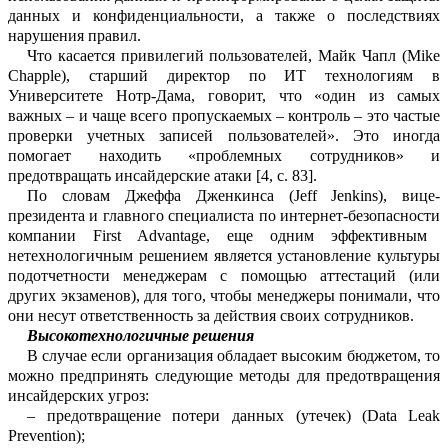
данных и конфиде
н
циальности, а также о последствиях
нар
у
шения правил.
Что касается привилегий пользов
а
телей, Майк
Чапл
(
Mike
Chapple
), старший д
и
ректор по
ИТ
технологиям в
Универс
и
тете
Нотр-Дама
, гово
рит, что «один из с
а
мых
ва
ж
ных – и чаще всего пропускаемых – контроль –
это частые
проверки учетных записей пользователей». Это иногда
пом
о
гает находить «проблемных сотрудников» и
предотвращать
инсайдерские
атаки [4,
с.
83].
По словам
Джеффа
Дженкинса (
Jeff
Jenkins
), вице-
президента и главного сп
е
циалиста по
интернет-безопасности
ко
м
пании
First
Advantage
, еще одним эффе
к
тивным
нетехнологичным решением явл
я
ется установление культуры
подотчетн
о
сти менеджерам с помощью аттестаций (или
других экзаменов), для того, чтобы менеджеры понимали, что
они несут о
т
ветственность за действия своих сотру
д
ников.
Высокотехнологичные решения
В случае если организация обладает в
ы
соким бюджетом, то
можно предпр
и
нять следующие методы для предотвращ
е
ния
инсайдерских угроз:
–
предотвращение
потери данных (ут
е
чек) (
Data
Leak
Prevention
);