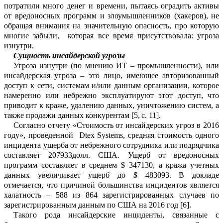
потратили много денег и врем
е
ни, пытаясь оградить активы
от вредоносных пр
о
грамм и злоумышленников (хак
е
ров), не
обращая внимания на значительную опа
с
ность, про которую
многие забыли, кот
о
рая все время присутствовала: угроза
и
з
нутри.
Сущность инсайдерской угрозы
Угроза изнутри (по мнению
ИТ
– пр
о
мышленности), или
инсайдерская
угр
о
за
–
это лицо, имеющее авторизованный
до
с
туп к сети, системам и/или данным орг
а
низации, которое
намеренно или н
е
брежно эксплуатируют этот доступ, что
приводит к краже, удалению данных, уничтожению систем, а
также продажи данных конк
у
рентам [5,
с.
11].
Согласно отчету «Стоимость от инса
й
дерских угроз в 2016
году»,
проведе
н
ной
Dtex
Systems
, средняя стоимость о
д
ного
инцидента ущерба от небрежного сотру
д
ник
а или подрядчика
составляет 207
933долл. США. Ущерб от вредоносных
прог
рамм составляет в среднем $
347
130, а кража учетны
х
данных увеличивает ущерб до $
483
093. В докладе
отмечается, что причиной большинства инцидентов явл
я
ется
халатность
–
588 из 864 зарегистрир
о
ванных случаев по
зарегистрированным данным по США на 2016 год [6].
Такого рода инсайдерские инциденты, связанные с