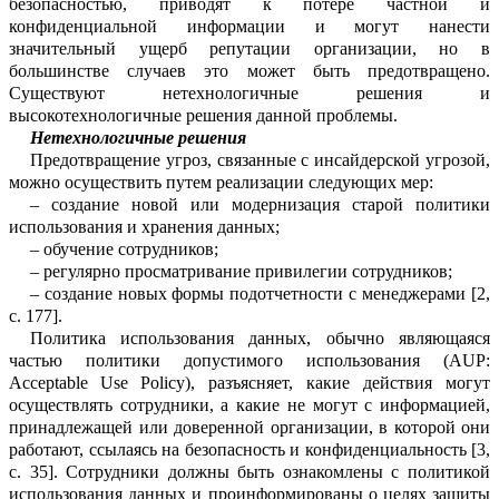
безопасностью, приводят к потере частной и
конфиденциальной и
н
формации и могут нанести
значительный ущерб репутации организации, но в
бол
ь
шинстве случаев это может быть предо
т
вращено.
Сущес
т
вуют нетехнологичные решения и
высокотехнологичные решения данной проблемы.
Нетехнологичные решения
Предотвращение угроз, связанные с
и
н
сайдерской
угрозой,
можно
осуществить п
у
тем реализации следующих мер:
–
создание новой или модернизация старой политики
использования и хран
е
ния данных;
–
обучение сотрудников;
–
регулярно просматривание привил
е
гии сотрудников;
–
создание
новых
формы подотчетности с менеджерами [2,
с.
177].
Политика использования данных, обычно являющаяся
частью политики д
о
пустимого использования (AUP:
Accept
a
ble
Use
Policy
), разъясняет, какие действия могут
ос
у
ществлять сотрудники, а какие не могут с информацией,
принадлежащей или доверенной организации, в которой они
работают, ссылаясь на безопасность и конфиденциальность [3,
с.
35].
Сотрудн
и
ки должны быть ознакомлены с политикой
использования данных и проинформир
о
ваны о целях защиты