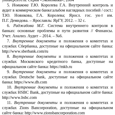
5.
Новикова Т.Ю.
Королева Г.А.
Внутренний контроль и
аудит в коммерческом
ба
н
ке
:а
льбом
нагляд
ных пособий / сост.:
Т.Ю.
Новикова, Г.А.
Ко
ролева;
Яросл
.
гос
. ун-т им.
П.Г.
Демидова. – Ярославль
:
ЯрГУ
, 2012. – 32
с.
6.
Раджабова
М.Г.
Система внутреннего контроля в
банках: основные проблем
ы
и п
у
ти развития // Фина
нсы.
Учет. Анализ. Аудит – 2014. –
№6
.
7.
Внутренние документы
и положения о комитетах и
службах Сбербанка,
доступные на официальном сайте банка:
http://www.sberbank.com/ru
8.
Внутренние документы
и положения о комитетах и
службах Московского кредитн
о
го банка, доступные на
официальном сайте банка: https://mkb.ru
9.
Внутренние документы
и положения о комитетах и
службах
Deutsche
bank
, досту
п
ные на официальном сайте
банка: https://www.db.com
10.
Внутренние документы
и положения о комитетах и
службах HSBC
Bank
, досту
п
ные на официальном сайте банка:
http://www.hsbc.com
11.
Внутренние документы
и положения о комитетах и
службах
Zions
Bancorporation
, до
с
тупные на официальном
сайте банка: http://www.zionsbancorporation.com