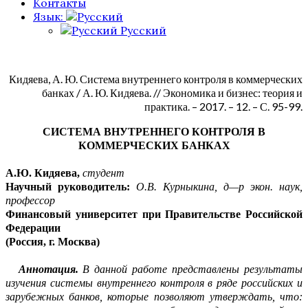
Контакты
Язык:
Русский
Кидяева, А. Ю. Система внутреннего контроля в коммерческих
банках / А. Ю. Кидяева. // Экономика и бизнес: теория и
практика. – 2017. – 12. – С. 95-99.
СИСТЕМА ВНУТРЕННЕГО КОНТРОЛЯ В
КОММЕРЧЕСКИХ БАНКАХ
А.Ю.
Кидяева
,
студент
Научный
руководитель:
О.В.
Курныкина
,
д
—
р
экон
.
наук,
профессор
Финансовый университет при Правительстве Российской
Федера
ции
(Россия,
г
.
Москва
)
Аннотация
.
В данной работе представлены результаты
изучения системы внутре
н
него контроля в ряде российских и
зарубежных банк
ов
, которые позволяют утве
р
ждать, что: