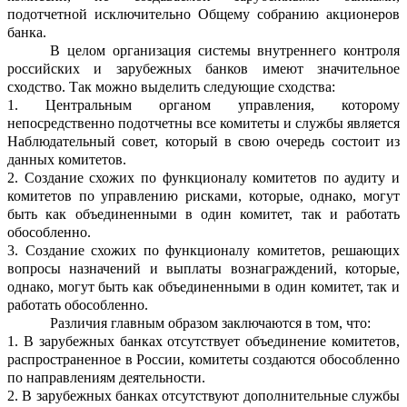
подотчетной исключительно Об
щему собранию акционеров
банка.
В целом организация системы внутреннего контроля
российских и зарубежных банков имеют значительное
сходство. Так
можно выделить следующие сходства:
1.
Центральным органом управления, которому
непосредственно подотчетны все комит
е
ты и службы является
Наблюдательный совет, который в свою очер
едь состоит из
данных комитетов.
2.
Создание схожих по функционалу комитетов п
о аудиту и
комитетов по управлению рисками,
которые, однако, могут
быть как объединенными в один коми
тет, так и работать
обособленно.
3.
Создание схожих по функционалу
комитетов, решающих
вопросы назначений и выпл
а
ты вознаграждений,
которые,
однако, могут быть как объединенными в один комитет, так и
работать об
особленно.
Различия главным образом заключаются в том, что:
1.
В зарубежных банках отсутствует объединение комитетов,
распростр
а
ненное в России, комитеты создаются обособленно
по направлениям де
я
тельности.
2.
В зарубежных банках отсутствуют дополнительные службы