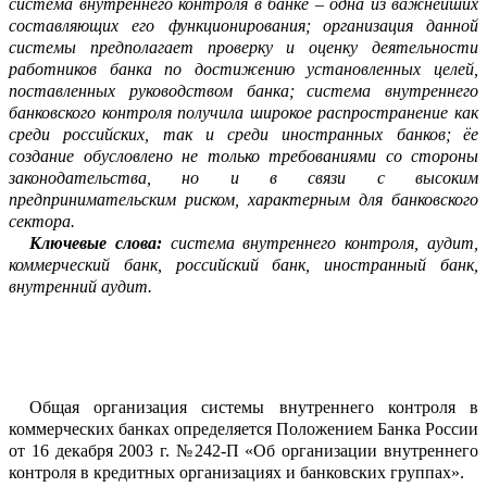
с
истема внутреннего контроля в банке
–
одна из важнейших
сост
а
вляющих его функционирова
ния;
о
рганизация данной
системы предполагает
проверку и оценку де
я
тельности
работников банка по достижению установленных целей,
поставленных рук
о
водством банка
;
с
истема внутреннего
банковского контроля получила широкое
распр
о
странение
как
среди российских, так и среди иностранных банков
;
ё
е
создание обусло
в
лено не только требованиями со стороны
законодательства, но и в связи с высоким
предпринимательским риском, характерным для банковского
сектора.
Ключевые слова:
система внутреннего контроля, аудит,
коммерческий банк, росси
й
ский банк, иностранный банк,
внутренний аудит.
Общая организация системы внутре
н
него контроля в
ком
м
ерческих банках
о
п
ред
е
ляется Положением Банка России
от 16 декабря 2003
г. №
242-П «Об организ
а
ции внутреннего
контроля в креди
т
ных орган
и
зациях и банковских гру
п
пах».