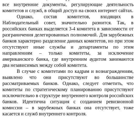
все внутренние д
о
кументы, регулирующие деятельность
к
о
митетов и служб, в общий доступ на своих интернет са
й
тах.
Однако, состав комитетов, вход
я
щих в
Наблюдательный совет, значител
ь
но разнится. Так, в
российских банках в
ы
деляется 3-4 комитета в завис
и
мости от
разграничения делегированных полном
о
чий. Для зарубежных
банков характерно разделение данных к
о
митетов, но при этом
отсутствуют иные службы и департаменты по этим
направлениям – только комитеты, за исключение
американского банка, где внутренним аудитом занимаются
два нез
а
вис
и
мых между собой комитета.
В случае с комитетами по кадрам и вознаграждениям,
выявлено что они пр
и
сутствуют
во
большинстве
рассматрива
е
мых банков. Однако
,
следует отм
е
тить, что
комитеты по стратегическому план
и
рованию присутствуют
исключ
и
тельно в структуре внутреннего контроля росси
й
ских
банков. Идентична ситуация с созд
а
нием ревизионной
комиссии – в зарубе
ж
ных банках она отсутс
т
вует, тоже
касается и служб внутреннего контроля.