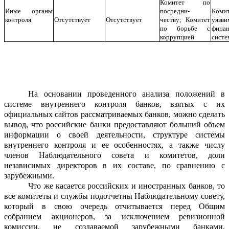
Комитет по
Иные органы
п
о
средни-
Ком
контр
о
ля
Отсутствует
Отсутствует
честву
; Комитет
уя
з
ви
по борьбе с
фина
корру
п
цией
сист
На основании
проведенного анализа положений
в
системе внутреннего контроля бан
к
ов, взяты
х
с их
официальных сайтов
рассматриваемых банков
,
можно сделать
вывод, что российские банки предоставляют больший объем
информации о своей деятельности, структуре системы
внутреннего контроля и ее особенностях, а также числу
членов Н
а
блюдательного совета и комитетов, доли
независимых директоров в их составе
,
по сра
в
нению с
зарубежны
ми
.
Что же касается российских
и иностранных
банков, то
все комитеты и службы по
д
отчетны Наблюдательному совету,
который в свою очередь отч
и
тывается перед Общим
собранием акционеров
, за исключением ревизионной
комиссии, не создаваемой зарубе
ж
ными банками,