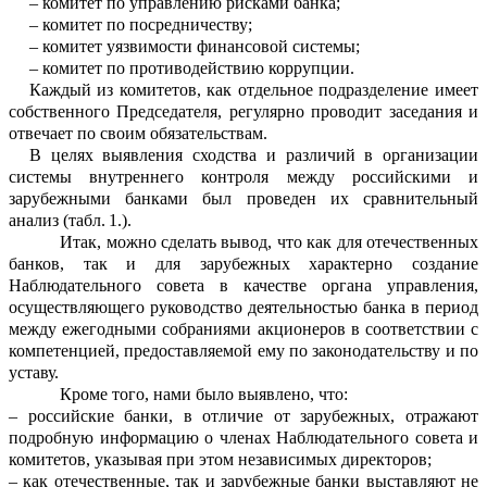
–
комитет по управлению рисками ба
н
ка
;
–
комитет по посредни
честву;
–
комитет уязвимости финансовой си
с
темы;
–
комитет по противодействию корру
п
ции
.
Каждый из комитетов, как отдельное подразделение име
ет
собственного Пре
д
сед
а
теля, регулярно проводит заседания и
отвечает по своим обязательс
т
вам.
В целях выявления сходства и различий в организации
системы внутреннего ко
н
троля между российскими и
зарубежными банками
был
проведе
н
их сравнительный
ан
а
лиз
(
табл
.
1.
)
.
Итак, можно сделать вывод, что как для отечественных
банков, так и для зар
у
бежных характерно создание
Наблюд
а
тельного совета в качестве органа упра
в
ления,
осуществляющего руководство де
я
тельностью банка в период
между ежего
д
ными собраниями акционеров в соответс
т
вии с
компетенцией, пр
е
доставляемой ему по законодательству и по
уставу.
Кроме того, нами было выявлено, что:
–
российские банки, в отличие от зарубе
ж
ных, отражают
подробную информацию о членах Наблюдательного совета и
комит
е
тов, указывая при этом независимых д
и
ректоров;
–
как отечественные, так и зарубежные банки выставляют не