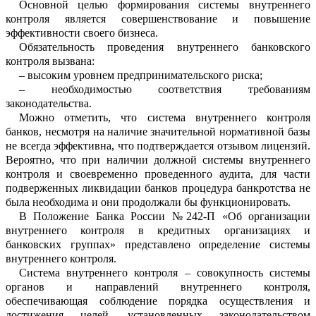
Основной целью формирования сист
е
мы внутреннего
контроля является сове
р
шенствование и повышение
эффективн
о
сти своего бизнеса.
Обязательность проведения внутренн
е
го банковского
контроля вызвана:
–
высоким уровнем предпринимател
ь
ского риска;
–
необходимостью соответствия треб
о
ваниям
законодательства
.
Можно отметить, что система внутре
н
него контроля
банков, несмотря на
нал
и
чие значительной нормативной базы
не всегда эффективна, что подтверждается отзывом лицензий.
Вероятно, что при н
а
личии должной системы внутреннего
ко
н
троля и своевременно проведенного ауд
и
та, для части
подверженных ликвидации банков процедура банкротства не
была
н
е
обходима
и они продолжали бы функци
о
нировать.
В Положение Банка России №
242-П «Об организации
внутреннего контроля в кредитных орган
и
зациях и
банковских группах»
представле
но определение си
с
темы
вну
т
реннего контроля.
Система внутреннего контроля – сов
о
купность
системы
органо
в и направлений внутреннего контроля,
обеспечивающая соблюдение порядка осуществления и
до
с
тижения целей, установленных законод
а
тельством