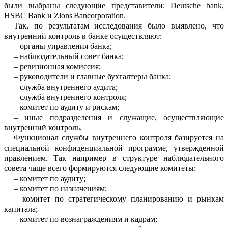
были выбраны сл
е
дующие представители:
Deutsche
bank
,
HSBC
Bank
и
Zions
Bancorporation
.
Так, по результатам исследования было выявлено, что
в
нутренний контроль в ба
н
ке осуществляют:
–
о
рганы управления б
анка;
–
н
аблюдательный с
овет
б
анка;
–
р
евизионная комиссия;
–
р
уководители и главные бухгал
теры
б
анка;
–
с
лужба внутреннего аудита;
–
с
лужба внутреннего контроля;
–
к
омитет по аудиту и рискам;
–
и
ные подразделения и служащие, осуществляющие
внутренний ко
н
троль
.
Функционал службы внутреннего ко
н
троля базируется на
специальной конф
и
денциальной программе, утвержден
н
ой
правлением.
Так
например в структуре н
а
блюдательного
совета
чаще всего форм
и
руются следующие ком
и
теты
:
–
комитет по аудиту;
–
комитет по назначениям;
–
комитет по стратегическому планир
о
ванию и рынкам
капитала;
–
комитет по вознагра
ж
дениям и ка
д
рам;