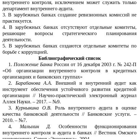
внутреннего контроля, и
с
ключением может служить только
департамент внутре
н
не
го аудита.
3.
В зарубежных банках создание ревизионных комиссий не
практикуе
т
ся.
4.
В зарубежных банках отсутствуют отдельные комитеты,
решающие вопросы стратег
и
ческого планирования
деятельности.
5.
В зарубежных банках создаются отдельные комитеты по
борьбе с ко
р
рупцией.
Библиографический список
1.
Положение Банка
России от 16 декабря 2003
г. №
242-П
«Об организации внутре
н
него контроля в кредитных
орган
и
зациях и банковских гру
п
пах»
2.
Барабанова
А.А.
Внешний и внутренний аудит как
инструмент обеспечения
устойч
и
вого развития кредитной
организации
// Научно-практический электрон
ный журнал
Аллея Науки. –
2017
. –
№9
.
3.
Курныкина
О.В.
Роль внутреннего аудита в оценке
качества банковской деятельн
о
сти
/
/ Банковские услуги. –
2010
. –
№7
.
4.
Малыхин Д.
Особенности функционирования
внутреннего контроля и аудита в ба
н
ках // Вестник Омского
университета. Серия «Экономика», 2004