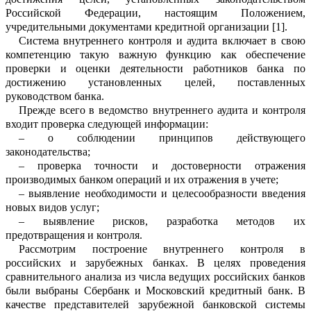
Российской Федерации, н
а
стоящим Пол
о
жением,
учредительными документами кр
е
дитной организации
[1]
.
Система внутреннего контроля и аудита включает в свою
компетенцию такую ва
ж
ную функцию как обеспечение
проверки и оценки деятельности работников банка по
достижению установленных целей, п
о
ставленных
руков
о
дством банка.
Прежде
всего
в ведомство внутреннего аудита и контроля
входит проверка сл
е
дующей инф
о
рмации:
–
о соблюдении принципов действу
ю
щего
законодательства;
–
проверка точности и достоверности отражения
прои
зводимых банком опер
а
ций и их о
тражения в учете;
–
выявление необходимости и целес
о
образности введения
новых видов услуг;
–
выявление рисков, разработка мет
о
дов их
предотвращения и контроля.
Рассмотрим
построение внутреннего контроля в
российских и зарубежных ба
н
ках.
В целях проведения
сравнительного анализа из числа ведущих российских ба
н
ков
были выбраны Сбербанк и Моско
в
ский кредитный банк. В
качестве предст
а
вителей зарубежной банковской системы