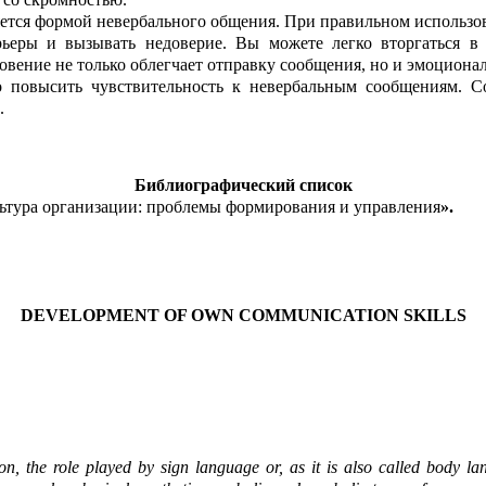
яется формой
н
е
вербального общения. При правильном использов
рьеры и вызывать недоверие. Вы можете легко вторгаться в 
о
вение не только облегчает отправку сообщения, но и эмоциона
о повысить чувствител
ь
ность к невербальным сообщениям. С
.
Библиографический список
ьтура организации: пр
о
блемы формирования и управления
».
DEVELOPMENT OF OWN COMMUNICATION SKILLS
n, the role played by sign language or, as it is also called body lan