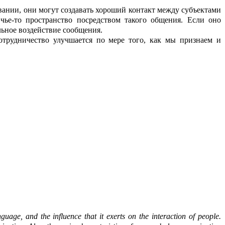
ании, они могут создавать х
о
роший контакт между субъектами
чье-то пр
о
странство посредством т
а
кого общения. Если оно
льное воздействие сообщ
е
ния.
о
трудничество улучшается по мере того, как мы признаем и
guage, and the influence that it exerts on the interaction of people.