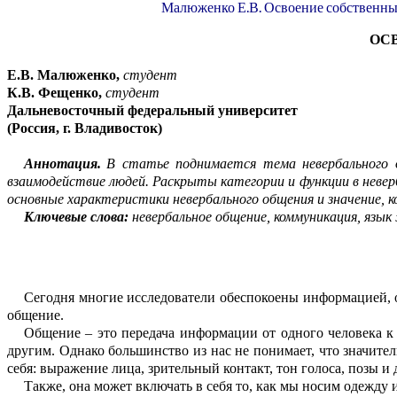
Малюженко Е.В. Освоение собственн
ОС
Е.В.
Малюженко
,
студент
К.В.
Фещенко
,
студент
Дальневосточный федеральный университет
(Россия,
г
.
Владивосток)
Аннотация.
В статье поднимается тема невербального 
взаимодействие людей. Раскрыты категории и функции в невер
основные характеристики невербального общения и значение, 
Ключевые слова:
невербальное общение, коммуникация, язык 
Сегодня многие исследователи обесп
о
коены информацией, 
общение.
Общение
–
это передача информации от одного человека к
другим. Однако большинство из нас не понимает, что зн
а
чител
себя:
выражение лица
,
зр
и
тельный контакт
,
тон голоса
,
позы и 
Также, она
может включать в себя то, как мы носим одежду 