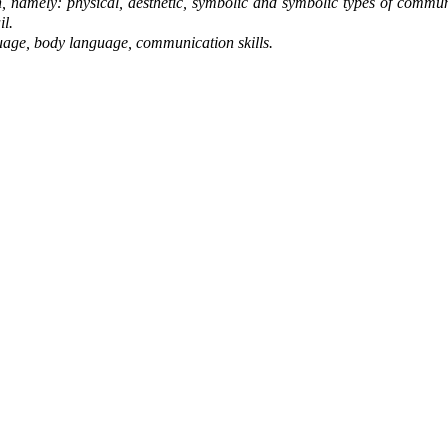
n, namely: phys
i
cal, aesthetic, symbolic and symbolic types of commu
il.
uage, body language, co
m
munication skills.