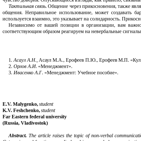
Тактильная связь.
Общение через пр
и
косновения, также явл
общ
е
ния. Неправильное использование, может создавать ба
используется взаимно, это ук
а
зывает на солидарность. Прикосн
Независимо от вашей позиции в орган
и
зации, вам важн
соответствующим о
б
разом реа
гируем на невербальные сигн
а
лы
1
.
Асаул
А.Н.
,
Асаул
М.А.
, Ерофеев
П.Ю.
, Ерофеев
М.П.
«
Кул
2.
Орлов А.И.
«
Менеджмент
»
.
3.
Ивасенко
А.Г
. «
Менеджмент: Учебное пособие».
E.V.
Malygenko
,
student
K.V.
Feshchenko
,
student
Far Eastern federal university
(Russia, Vladivostok)
Abstract.
The article raises the topic of non-verbal communicatio