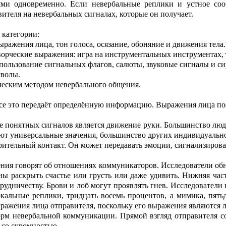
ями
одновременно. Если невербальные реплики и устное со
в
и
теля на неве
р
бальных сигналах, которые он получает.
 категории:
ражения лица, тон голоса, осязание, обоняние и движения тела.
ворческие выр
аж
е
ния: игра на инструментальных инстр
у
ментах,
пользование си
г
нальных флагов, салюты, звуковые сигн
а
лы и си
мво
лы.
ческим методом н
е
вербального
общения.
се это передаёт опред
е
лённую информацию. Выражения лица пос
е понятных сигн
а
лов является движение руки. Большинство люд
ют универсальные значения, большинство других индивидуальн
ительный контакт. Он может передавать эмоции, сигнализ
и
рова
ния гов
орят об о
т
ношениях коммуникаторов
. Исследоват
е
ли об
ны раскрыть счастье или грусть и
ли даже удивить. Нижняя час
т
рудничеству
.
Б
рови и лоб могут проя
в
лять гнев.
Исследователи 
окальные ре
п
лики,
тридцать восемь процентов, а
мим
и
ка,
пять
ыражения лица отправителя, поскольку его выражения являются 
орм невербальной
коммуникации. Прямой взгляд отправит
е
ля с
 со скромн
о
стью.