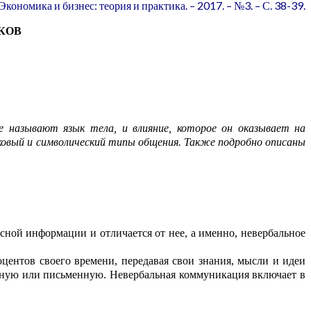
кономика и бизнес: теория и практика. – 2017. – №3. – С. 38-39.
КОВ
е называют язык тела, и влияние, которое он оказыв
а
ет на
аковый и символический типы общения. Также подробно описаны
весной информации и отличаетс
я от нее, а
име
н
но, невербальное
о
центов
своего времени
, передавая
свои
знания, мысли и идеи
тную и
ли
письменную. Невербальная коммуникация включает
в