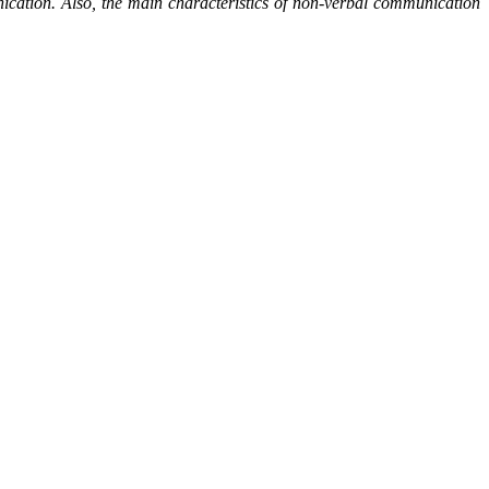
nication. Also, the main characteristics of non-verbal communication