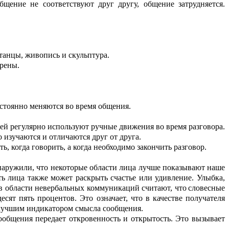
общ
е
ние не соответствуют друг другу,
общение
затрудняется.
танцы, живопись и скульптура.
рены.
тоянно меняются во время общения.
ей регулярно используют ручные дв
и
жения во время разговора.
о из
у
чаются и отличаются друг от друга.
ть, когда говорить
, а когда необход
и
мо зако
н
чить разговор.
наружили, что некоторые области лица лучше показывают наше
ть лица
также может
раскрыть счастье или удивление.
Улыбка,
в области неве
р
бальных коммуникаций считают, что
сл
о
весные
десят пять
процентов. Это означ
а
ет, что в качестве получателя
лу
ч
шим индикатором смысла сообщения
.
ообщения передает откровенность и открытость. Это вызывает