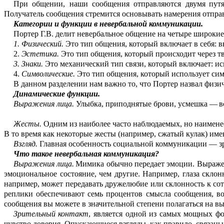
При общении,
наши сообщения отпра
в
ляются
двумя
пут
П
олучатель сообщения стремится основывать намерения отпра
Категории и функции в невербальной коммуникации
.
Портер
Г.В.
делит невербальное общ
е
ние на четыре широкие
1.
Физический.
Это тип общения, кот
о
рый включает
в себя:
вы
2.
Эстетика.
Это тип общения, кот
о
рый происходит через т
3.
Знаки.
Это механический тип связи, который включает
:
ис
4.
Символические.
Это тип общения, к
о
торый использует си
В данном разделении нам важно то, что
Портер назвал
физи
Динамические функции.
Выражения лица.
Улыбка, приподнятые брови, усмешка —
в
Жесты.
Одним из наиболее часто н
а
блюдаемых, но наимене
В то время как некоторые жесты (например, сжатый к
у
лак) име
Взгляд
.
Главная особенность социал
ь
ной коммуникации — зр
Что такое невербальная коммуник
а
ция?
Выражения лица.
Мимика обычно п
е
редает эмоции. Выраже
эмоци
о
нальное состояние, чем другие. Например, глаза склон
например, может п
е
редавать дружелюбие и
ли склонность к
со
реплики обеспечивают семь пр
о
центов смысла сообщения, в
сообщения вы можете в значительной степени пол
а
гаться на в
Зрительный контакт
,
является одной из самых мощных ф
чувство дов
е
рия. Опускающиеся взгляды, как правило, связаны