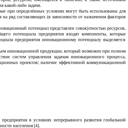
я какой-либо з
а
дачи
.
рые при определённых условиях могут быть использованы для
 на ряд с
о
ставляю
щих (
в зависимости от назнач
е
ния факторов
новационный потенциал пре
д
ставлен совокупностью ресурсов,
бщего потенци
а
ла предприятия
входят компоненты, кот
о
рые
нциала предприятия инновационному потенциалу выделяется
ъем инновационной продукции, кот
о
рый возможен при полном
тствие систем управления задачам инновацио
н
ного процесса,
ционных проектов; наличие эффективной коммуник
а
ционной
 предприятия
в
условиях непрерывного развития глобальной
ьности н
а
селения
[
4
]
.