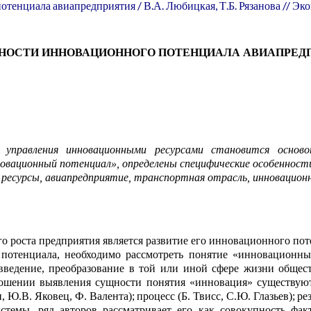
отенциала авиапредприятия /
В.А.
Любицкая, Т.Б. Рязанова // Эко
НОСТИ
ИННОВАЦИОНН
ОГО
ПОТЕНЦИАЛ
А
АВИАПРЕ
Д
управления инновационными ресурсами
становится
основоп
новационный потенц
и
ал», определены специфические особенности
ресурсы, авиапредпри
я
тие, транспортная отрасль, инновацион
о роста предпр
и
ятия является развитие его
инновационн
о
го по
потенциала, нео
б
ходимо
рассмотреть понятие
«инновационны
введ
е
ние, преобр
а
зование в той или иной сфере жизни общест
ношении
выявления
су
щ
ности понятия «инновация»
с
у
ществуют
н
, Ю.В.
Яковец
, Ф.
Валента
);
процесс (Б.
Твисс
, С.Ю.
Глазьев);
ре
стемы, ряд авторов ра
с
сматривает его как совокупность фак