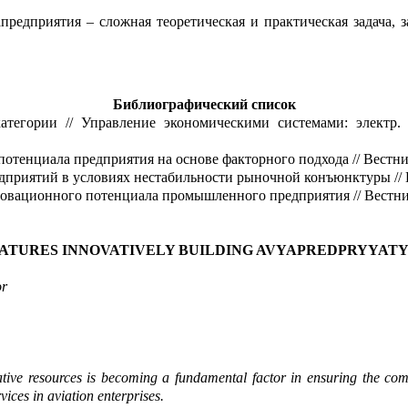
предприятия
– сло
ж
ная теоретическая и практическая задача,
з
Библиографический список
тегории // Управление экон
о
мическими системами:
электр
отенциала предприятия на основе факторного подхода // Вестн
приятий в условиях н
е
стабильности рыночной конъюнктуры //
новационного потенциала промышленного предприятия // Вестн
ATURES INNOVATIVELY BUILDING AVYAPREDPRYYAT
or
ive resources is beco
m
ing a fundamental factor in ensuring the compe
vices in avi
a
tion enterprises.