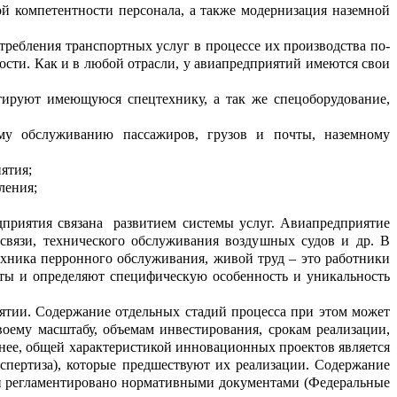
о
й компетентности персонала, а та
к
же
модернизация наземной
требления транспортных услуг в пр
о
цессе их производства по-
ости.
К
ак и в любой отрасли
,
у авиапредприятий им
е
ются свои
атируют имеющуюся спецте
х
нику, а так же спе
ц
оборудование,
му обслуживанию пассажиров, грузов и по
ч
ты, наземному
ятия;
ления;
дприятия связана развитием си
с
темы услуг.
Авиапредприятие
связи, технич
е
ского обслуживания возду
ш
ных судов и др.
В
ехника перронного обслуживания, ж
и
вой труд – это работники
ы и определ
я
ют специфическую особенност
ь и ун
и
кальность
ятии
. Содержание отдельных стадий процесса при этом может
воему масшт
а
бу, объемам инвестирования, срокам ре
а
лизации,
нее, общей характерист
и
кой инновационных проектов является
спертиза), к
о
торые предшествуют их реализации. Содержание
и
регламент
и
ровано нормативными документами (Ф
е
деральные