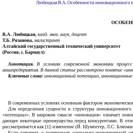
Любицкая В.А. Особенности инновационного п
ОСОБЕН
В.А.
Любицкая
,
канд.
экон
. наук, доцент
Т.Б.
Рязанова,
магистрант
Алтайский государственный технический университет
(
Россия
,
г
.
Барнаул
)
Аннотация.
В условиях современной экономики процесс
авиапредприятия.
В данной статье рассмотрено понятие «ин
Ключевые слова:
инновационный потенциал, инновационные 
В современных условиях
основным фактором экономическог
Для
определ
ения
сущност
и
и стру
к
тур
ы
инновационного 
«потенциал».
В широком смысле «инновация» означает ново
да
ю
щее некоторые преимущества перед ко
н
курентами.
В от
рассматривается как
[
1
]
:
изменение (Й.
Шумпетер
, Л.С.
Бляхма
Если говорить
о потенциале соц
и
ально-экономической си