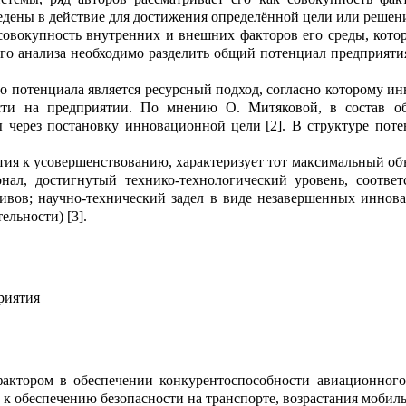
е
дены в действие для достижения опред
е
лённой цели
или
р
ешени
совокупность внутре
н
них и внешних факторов его среды, кот
о
го а
нализа необходимо разделить о
б
щий потенциал предприятия
го
потенциала явл
я
ется ресурсный подход, согласно к
о
торому ин
сти на предприятии.
По мнению О.
Митяковой,
в состав о
 чере
з п
о
становку инновационной цели
[
2
]
.
В структуре п
о
те
тия к усовершенс
т
вованию, характеризует тот максимал
ь
ный об
нал, до
с
тигнутый технико-технологический уровень, соотве
и
вов; научно-технический задел в виде н
е
завершенных иннова
тельн
о
сти)
[3]
.
риятия
актором в обеспеч
е
нии конкурентоспособности авиацио
н
ного
, к обеспечению безопасности на транспорте, возрастания мобил