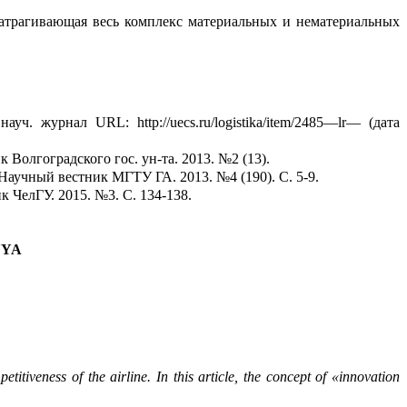
атрагиваю
щая весь комплекс материал
ь
ных и нематериальных
.
науч
. журнал URL: http://uecs.ru/logistika/item/2485—
lr
— (д
а
та
ик Волгоград
ского гос. ун-та. 2013. №2
(13).
 Научный вестник МГТУ ГА. 2013. №4
(190)
.
С.
5-9
.
ик
ЧелГУ
. 2015. №3
.
С.
134-138
.
YYA
titiveness of the airline. In this article, the concept of «innovation