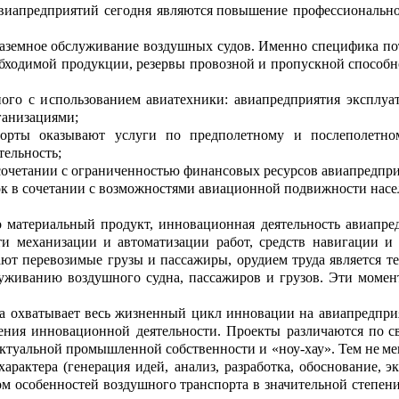
виапредприятий
с
е
годня
являются
повышение професси
о
нальн
наземное обслуж
и
вание воздушных судов.
Именно специф
и
ка по
обходимой продукции, резервы прово
з
ной и пропускной спосо
б
н
ного с и
с
пользованием авиатехники: авиапредпри
я
тия эксплу
ганизаци
я
ми;
порты оказывают усл
у
ги по предполетному и послеполетно
тел
ь
ность;
сочетании с огран
и
ченностью финансовых ресурсов ави
а
предпри
ок в сочетании с возможностями авиационной подвижн
о
сти насе
.
о материальный пр
о
дукт, инновационная деятельность ави
а
пре
ти механизации и автоматизации работ, средств навигации и 
ают пер
е
возимые грузы и пассажиры, орудием труда являе
т
ся т
уживанию воздушного судна, пасс
а
жиров и грузов.
Эти момент
а охватывает весь жизненный цикл инновации
на
авиапре
д
при
ения иннов
а
ционной деятельности. Проекты различаются по
с
к
туальной промышленной собственности и «ноу-хау». Тем не
ме
характера (генерация идей, анализ, разработка, обоснование,
эк
ом особенностей воздушного тран
с
порта в значительной степен