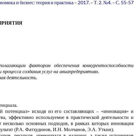
номика и бизнес: теория и практика – 2017. – Т. 2. №4. – С. 55-57
ПРИЯТИЯ
олагающим фактором обеспечения конкурентоспособн
о
сти
 процесса создания услуг на авиапредприят
и
ях.
ная деятельность.
тенциала
.
й п
о
тенциал»
исходя из
его составляющих – «инн
о
вация» и
ва, эффективно использу
е
мое в практической деятельности и
 несколько основных подходов, в рамках которых инновация
зул
ь
тат (Р.А.
Фатхудинов
, И.Н.
Молчанов, Э.А.
Уткин)
.
т
о
ров, ресурсов, имеющихся в нал
и
ч
ии, а также источников