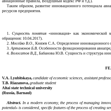
авиационные правила, Возду
ш
ный кодекс РФ и т.д
.
).
Таким образом, р
азвитие инновац
ио
н
ного потенциала
авиа
ресурсов предпр
и
ятия.
1.
Сущность понятия
«инновация» как экономической ка
обращения: 10.04.2017)
.
2.
Мосейко
В.О.,
Князев С.А. Определение инновационного п
3.
Артамонов Б.В.
Особенности функционирования авиапред
4.
Волосатов В.Д.,
Бабанова Ю.В. Сущность и структура ин
FE
V.A.
Lyubitskaya
,
candidate of economic sciences, assistant profess
T.B.
Riazanova
,
graduate student
Altai state technical university
(Russia, Barnaul)
Abstract.
In a modern economy, the process of managing innovat
potential» is considered, specific features of the process of creating ser