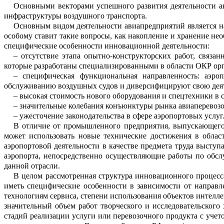
Основными векторами успешного ра
з
вития
деятельности
а
инфра
структ
у
ры воздушного транспорта
.
Основным видом деятельности ави
а
предприятий является 
особому ставит такие вопросы, как нако
п
ление и хранение не
специфические
особенности инновационной деятельн
о
сти:
–
отсутствие этапа опытно-конструкторских работ, связан
которые
разработаны
специализированными в о
б
ласти ОКР ор
–
специфическая функциональная н
а
правленность: аэро
обслуживанию воздушных судов и диверсифицируют свою дея
–
высокая стоимость нового оборудов
а
ния и спецтехники в 
–
значительные колебания конъюнкт
у
ры рынка авиаперевоз
–
ужесточение законодательства в сф
е
ре аэропортовых услуг
В отличие от промышленного предпр
и
ятия, выпускающег
может использ
о
вать новые технические достижения в о
б
лас
аэропортовой деятельности в качестве предмета труда выступ
аэропорта, неп
о
средственно осуществляющие работы по обсл
данной отрасли.
В целом р
ассмотренная структура и
н
новационного процесс
иметь специф
и
ческие особенности в зависимости от н
а
правл
технологиям сервиса, степени
использования объектов интелле
значительный объем работ
творческого и
исслед
о
вательского 
стадий реализ
а
ции услуги или
перев
о
зочного продукта с учет