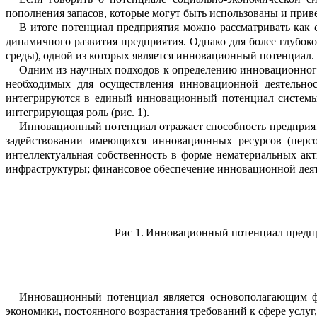
пополнения запасов, к
о
торые могут быть использованы и прив
В итоге потенциал предприятия можно рассматривать как 
динамичного ра
з
вития предприятия. Однако для более гл
у
боко
среды
),
о
дно
й из
которых
явл
я
ется инновационный по
тенц
и
ал
.
Одним из научных подх
одов к опред
е
лению инновационно
необх
о
димых для осуществления инновационной де
я
тельно
интегрируются в единый инновацио
н
ный потенциал системы
интегрирующая роль (рис.
1).
Инновационный потенциал отражает способность предприя
задействов
а
нии
имеющихся инновационных ресурсов (персо
интеллектуальная собс
т
венность в форме нематериальных акт
инфраструктуры; финансовое обеспечение инновационной дея
Рис
1.
Инновационный потенциал предп
Инновационный потенциал является основополагающим ф
экономики, постоя
н
ного возрастания требований к сфере у
с
луг