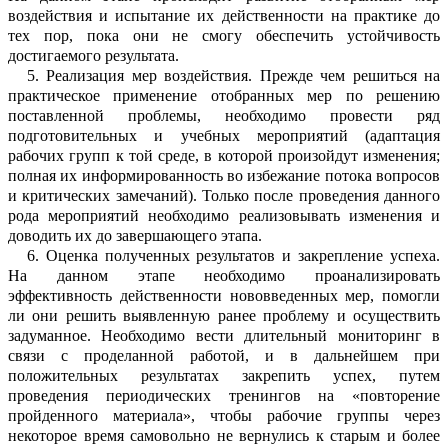
возде
й
ствия и испытание их действенности на практике до
тех пор, пока они не смогу обеспечить устойчивость
достигаемого результата.
5.
Реализация мер воздействия. Прежде чем решиться на
практическое применение отобранных мер по решению
поставле
н
ной проблемы, необходимо провести ряд
подготов
и
тельных и учебных мероприятий (адаптация
рабочих групп к той среде, в которой пр
о
изойдут изменения;
полная их информированность во избежание потока вопросов
и критических замечаний). Тол
ь
ко после проведения данного
рода мер
о
приятий необходимо реализовывать изм
е
нения и
доводить их до завершающего этапа.
6.
Оценка полученных результатов и з
а
крепление успеха.
На данном этапе нео
б
ходимо проанализировать
эффективность действенности нововведенных мер, помо
г
ли
ли они решить выявленную ранее пр
о
блему и осуществить
задуманное. Необх
о
димо вести длительный мониторинг в
св
я
зи с проделанной работой, и в дальнейшем при
положительных результатах закрепить успех, путем
проведения периодических тренингов на «повторение
пройденного материала», чтобы рабочие группы через
некоторое время самовольно не вернулись к старым и более