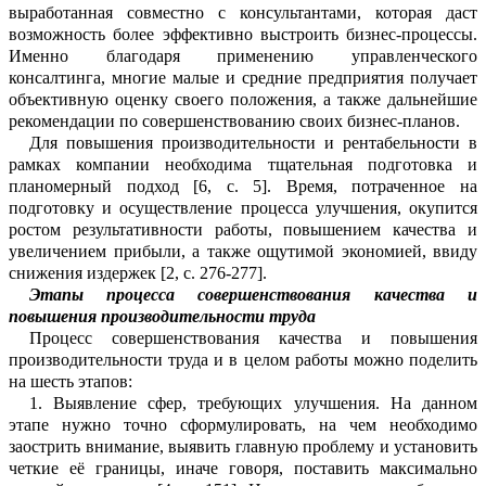
выработанная совместно с консул
ь
тантами, которая даст
возмо
ж
ность более эффективно выстроить би
з
нес-процессы.
Именно благодаря применению управле
н
ческого
консалтинга, многие малые и средние предприятия получает
объекти
в
ную оценку своего положения, а также дальнейшие
рекомендации по совершенс
т
вованию своих бизнес-планов.
Для повышения производительн
о
сти и рентабельности в
рамках компании нео
б
ходима тщательная подготовка и
план
о
мерный подход [
6
, с.
5]. Время, потраче
н
ное на
подготовку и осуществление пр
о
цесса улучшения, окупится
ростом резул
ь
тативности работы, повышением к
а
чества и
увеличением прибыли, а также ощут
и
мой экономией, ввиду
снижения и
з
держек
[2
, с.
276-277].
Этапы процесса совершенствования качества и
повышения производител
ь
ности труда
Процесс совершенствования кач
е
ства и повышения
производительности труда и в целом работы можно поделить
на шесть этапов:
1.
Выявление сфер, требующих улу
ч
шения. На данном
этапе нужно точно сформулировать, на чем необходимо
з
а
острить внимание, выявить главную пр
о
блему и установить
четкие её границы, иначе говоря
,
поставить максимально