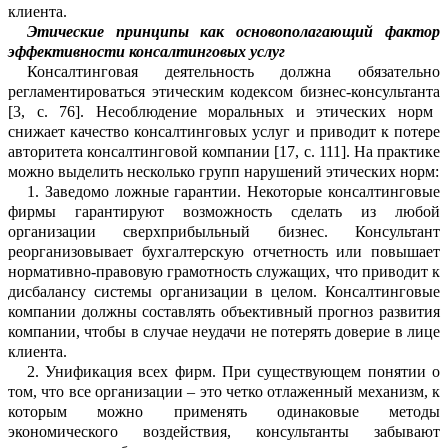
клиента.
Этические принципы как основопол
а
гающий фактор
эффективности ко
н
салтинговых услуг
Консалтинговая деятельность должна обязательно
регламентироваться этич
е
ским кодексом бизнес-консультанта
[3
, с.
76]. Несоблюдение моральных и этич
е
ских норм
снижает качество консалтинг
о
вых услуг и приводит к потере
авторитета консалтинговой компании [17, с.
111]. На практике
можно выделить несколько групп нарушений этич
е
ских норм:
1.
Заведомо ложные гарантии. Некот
о
рые консалтинговые
фирмы гарантируют возможность сделать из любой
организ
а
ции сверхприбыльный бизнес. Консул
ь
тант
реорганизовывает бухгалтерскую о
т
четность или повышает
нормативно-правовую грамотность служащих, что приводит к
дисбалансу системы организ
а
ции в целом. Консалтинговые
ко
м
пании должны составлять объективный прогноз развития
компании, чтобы в случае неуд
а
чи не потерять доверие в лице
клиента.
2.
Унификация всех фирм. При сущес
т
вующем понятии о
том, что все организ
а
ции – это четко отлаженный механизм, к
которым можно применять одинаковые методы
экономического воздействия, ко
н
сультанты забывают