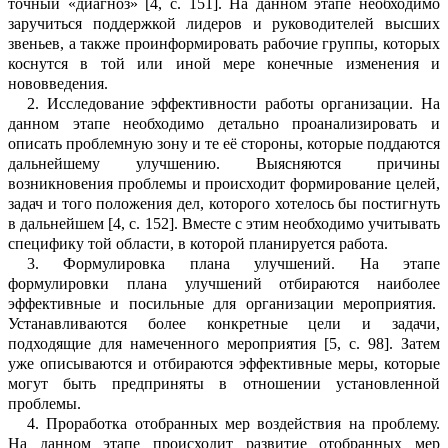
то
ч
ный «диа
г
ноз»
[4
, с.
151]. На данном этапе необходимо
заручиться поддержкой лид
е
ров и руководителей высших
звеньев, а также проинформировать рабочие группы, которых
коснутся в той или иной мере к
о
не
ч
ные изменения и
нововведения.
2.
Исследование эффективности работы организации. На
данном этапе необходимо детально проанализировать и
описать пр
о
блемную зону и те её стороны, которые поддаются
дальнейшему улучшению. В
ы
ясняются причины
возникновения пр
о
блемы и происходит формирование целей,
задач и того положения дел, которого х
о
телось бы постигнуть
в дальнейшем
[4
,
c
.
152]. Вместе с этим необходимо учит
ы
вать
специфику той области, в которой планируется работа.
3.
Формулировка плана улучшений. На этапе
формулировки плана улучшений о
т
бираются наиболее
эффективные и п
о
сильные для организации мероприятия.
Устанавливаются б
о
лее конкретные цели и задачи,
подходящие для намеченного м
е
роприятия
[5
, с.
98]. Затем
уже описыв
а
ются и отбираются эффективные меры, которые
могут быть предприняты в отн
о
шении установленной
проблемы.
4.
Проработка отобранных мер возде
й
ствия на проблему.
На данном этапе пр
о
исходит развитие отобранных мер