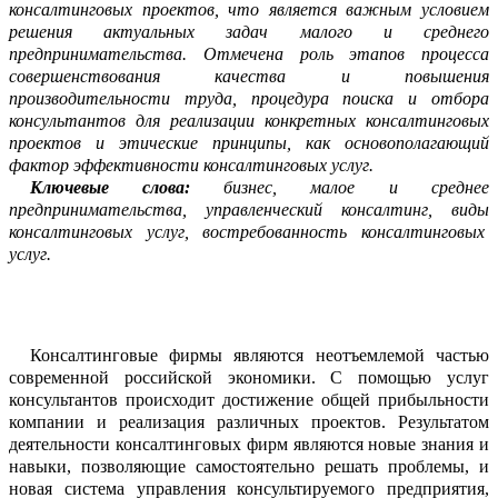
консалтинговых проектов, что является важным условием
реш
е
ния актуальных задач малого и среднего
предпринимательства.
Отмечена роль
этапов пр
о
цесса
совершенствования качества и повышения
производительности труда, проц
е
дура поиска и отбора
консультантов для реализации конкретных консалтинговых
пр
о
ектов и этические принципы, как основополагающий
фактор эффективности консалти
н
говых услуг.
Ключевые слова:
бизнес,
малое и среднее
предпринимательства, управленческий ко
н
салтинг, виды
консалтинговых услуг, востребованность консалтинговых
услуг.
Консалтинговые фирмы являются н
е
отъемлемой частью
современной росси
й
ской экономики. С помощью услуг
ко
н
сультантов происходит достижение общей прибыльности
компании и реализация ра
з
личных проектов. Результатом
деятельн
о
сти консалтинг
о
вых фирм являются новые знания и
навыки, позволяющие самосто
я
тельно решать пр
о
блемы, и
новая система управления консультируемого предпр
и
ятия,