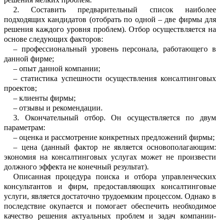
2.
Составить предварительный список наиболее
подходящих кандидатов (от
о
брать по о
д
ной – две фирмы для
решения каждого уровня проблем). Отбор осущес
т
вляется на
основе следующих факторов:
–
профессиональный уровень персон
а
ла, работающего в
данной фирме;
–
опыт данной компании;
–
статистика успешности осуществл
е
ния консалтинговых
проектов;
–
клиенты фирмы;
–
отзывы и рекомендации
.
3.
Окончательный отбор. Он осущест
в
ляется по двум
параметрам:
–
оценка и рассмотрение конкретных предложений фирмы;
–
цена (данный фактор не является о
с
новополагающим:
экономия на консалти
н
говых услугах может не произвести
дол
ж
ного эф
фекта не конечный результат)
.
Описанная процедура поиска и отбора управленческих
консультантов и фирм, предоставляющих консалтинговые
услуги, является достаточно трудоемким проце
с
сом. Однако в
последствие окупае
т
ся и помогает обеспечить необходимое
качес
т
во решения актуальных проблем и з
а
дач компании-