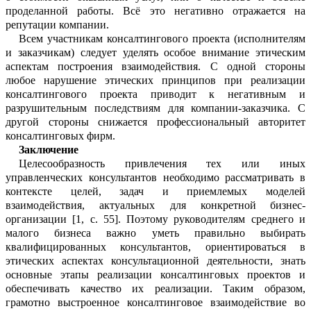
прод
е
ланной работы. Всё это негативно отражается на
репутации компании.
Всем участникам консалтингового пр
о
екта (исполнителям
и заказчикам) следует уделять особое внимание этическим
а
с
пектам построения взаимодействия. С о
д
ной ст
о
роны
любое нарушение этических принципов при реализации
консалтинг
о
вого проекта приводит к негативным и
разрушительным последствиям для ко
м
пании-заказчика. С
другой стороны сн
и
жается профессиональный авторитет
ко
н
салтинговых фирм.
Заключение
Ц
елесообразность привлечения тех или иных
управленческих консультантов
н
е
обходимо рассматривать в
контексте ц
е
лей, задач и приемлемых моделей
взаим
о
действия, актуальных для
конкретной
би
з
нес-
организации
[1
, с
.
55]. Поэтому рук
о
водителям среднего и
малого бизнеса ва
ж
но уметь правильно выбирать
квалифиц
и
рованных консульта
н
тов, ориентироваться в
этических аспектах консультационной деятельности, знать
основные этапы ре
а
лизации консалтинговых проектов и
обе
с
печивать качество их реализации. Таким образом,
грамотно выстроенное конса
л
тинговое взаимодействие во