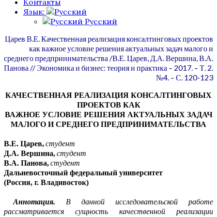
Контакты
Язык:
Русский
Царев В.Е. Качественная реализация консалтинговых проектов
как важное условие решения актуальных задач малого и
среднего предпринимательства /
В.Е.
Царев, Д.А. Вершина, В.А.
Панова // Экономика и бизнес: теория и практика – 2017. – Т. 2.
№4. – С. 120-123
КАЧЕСТВЕННАЯ РЕАЛИЗАЦИЯ КОНСАЛТИНГОВЫХ
ПРОЕКТОВ КАК
ВА
Ж
НОЕ УСЛОВИЕ РЕШЕНИЯ
АКТУАЛЬНЫХ ЗАДАЧ
МАЛОГО И СРЕДНЕГО ПРЕДПРИНИМАТЕЛЬСТВА
В.Е.
Царев
,
студент
Д.А.
Вершина
,
студент
В.А.
Панова
,
студент
Дальневосточный федеральный университет
(Россия,
г
.
Владивосток)
Аннотация
.
В данной исследовательской работе
рассматривается
сущность качес
т
венной реализации