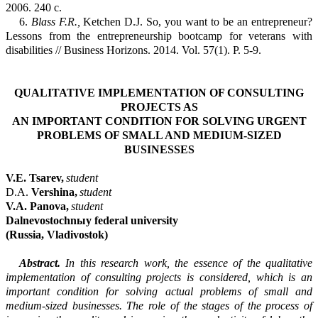
2006.
240
c.
6.
Blass F.R.,
Ketchen
D.J. So, you want to be an entrepreneur?
Lessons from the entrepr
e
neurship
bootcamp
for veterans with
disabilities // Business Horizons. 2014. Vol. 57(1). P.
5-9.
QUALITATIVE IMPLEMENTATION OF CONSULTING
PROJECTS AS
AN IMPORTANT CONDITION FOR SOLVING URGENT
PROBLEMS OF SMALL AND MEDIUM-SIZED
BUSINESSES
V.E.
Tsarev
,
student
D.A.
Vershina
,
student
V.A.
Panova
,
student
Dalnevostochnыy
federal university
(Russia, Vladivostok
)
Abstract.
In this research work, the essence of the qualitative
implementation of consulting projects is considered,
which is an
important condition for solving actual problems of small and
medium-sized businesses
. The role of the stages of the process of