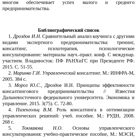
многом обе
с
печивает успех малого и среднего
пре
д
принимательства.
Библиографический список
1.
Дроздов И.Н.
Сравнительный анализ
коучинга
с другими
видами экспертного пре
д
принимательства: тренинг,
консалтинг, психотерапия, психологическое
консультиров
а
ние
:
материалы
науч
.-
практ
.
конф
. С
междунар
.
уч
астием. Владивосток: ПФ
РАНХиГС
при Президенте РФ.
2015. С.
51-55.
2.
Маринко
Г.И. Управленческий
консалтинг. М.: ИНФРА-М,
2005. 384
c
.
3.
Мороз Ю.С., Дроздов
И.Н.
Принципы эффективности
консалтингового предприн
и
мательства
//
Известия
Дальневосточного федерального университета. Экономика и
управление
. 2015.
3(75)
. С. 72-80.
4.
Пизенгольц
В.М.
Роль консалтинга в оптимизации
управленческих решений: учеб
.
п
особие. М.: РУДН, 2008.
268
с.
5.
Токмакова
Н.О.
Основы управленческого
консультирования: учебно-практическое пособие, М.: МЭСИ,