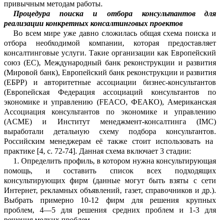
привычным методам
р
а
боты.
Процедура поиска и отбора консул
ь
тантов
для
реализации конкретных консалтинговых проектов
Во всем мире уже давно сложилась о
б
щая схема поиска и
отбора необх
о
димой компании, которая предоставляет
конса
л
тинговые услуги.
Такие организ
а
ции как
Европейский
союз (ЕС), Межд
у
народный банк реконструкции и развития
(Мировой банк), Европейский банк реко
н
струкции и развития
(ЕБРР) и авторитетные ассоци
а
ции бизнес-консультантов
(Европейская Федерация ассоциаций ко
н
сультантов по
экономике и управлению (FEACO, ФЕ
А
КО), Американская
Ассоциация консул
ь
тантов по экономике и управлению
(ACME) и Институт менед
ж
мент-консалтинга (IMC)
выработали д
е
тальную схему подбора консультантов.
Российским менеджерам её также с
тоит использовать на
практике [4
, с.
72-74]. Данная схема включает 3 стадии:
1.
Определить профиль, в котором ну
ж
на консультирующая
помощь, и составить список всех подходящих
консультиру
ю
щих фирм (данные могут быть взяты с с
е
ти
Интернет, рекламных объявлений, г
а
зет, справочник
ов и др.).
Выбрать приме
р
но 10-
12 фирм для решения крупных
пр
о
блем, 4
—
5 для решения средних проблем и 1
-3 для
решения мелких проблем.