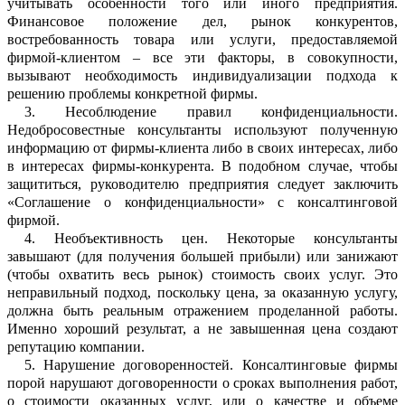
учитывать особенн
о
сти того или иного предприятия.
Финанс
о
вое положение дел, рынок конкурентов,
востребованность товара или услуги, пр
е
доставляемой
фирмой-клиентом – все эти факторы, в совокупности,
вызывают нео
б
ходимость индивидуализации подхода к
решению проблемы конкретной фи
р
мы.
3.
Несоблюдение правил конфиденц
и
альности.
Недобросовестные консульта
н
ты испол
ь
зуют полученную
информацию от фирмы-клиента либо в своих интересах, либо
в интер
е
сах фирмы-конкурента. В подобном случае, чтобы
защититься, р
у
ководителю предприятия следует закл
ю
чить
«Соглашение о конфиденциальн
о
сти» с консалтинговой
фирмой.
4.
Необъективность цен. Некоторые консультанты
завышают (для получения
большей прибыли) или занижают
(чтобы охватить весь рынок) стоимость своих у
с
луг. Это
непр
а
вильный подход, поскольку цена, за оказанную услугу,
должна быть реальным отражением проделанной раб
о
ты.
Именно хороший результат, а не з
а
вышенная цена создают
репутацию ко
м
пании.
5.
Нарушение договоренностей. Ко
н
салтинговые фирмы
порой нарушают д
о
говоренности о сроках выполнения работ,
о стоимости оказанных услуг, или о кач
е
стве и объеме