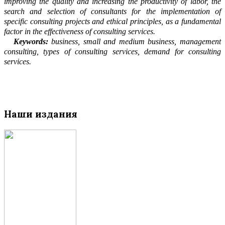
improving the quality and i
n
creasing the productivity of labor, the
search and selection of consultants for the implement
a
tion of
specific consulting projects and ethical principles, as a fundamental
factor in the effe
c
tiveness of consulting services.
Keywords:
business, small and medium business, management
consulting, types of co
n
sulting services, demand for consulting
services.
Наши издания