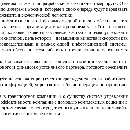
дельном тягаче при разработке эффективного маршрута. Это
ию дилерам в России, которые в свою очередь будут передавать
еджмента и экологической логистики.
вности транспорта. Поскольку с о
д
ной стороны обеспечивается
ых средств, организации и контроля режима работы и отдыха
та, который является с
о
ставной частью системы управления
й системой, цель которой – пов
ы
шение качества и
скорости
как
одраздел
е
ниями в рамках одной информационной системы
,
 того обеспечивается ги
б
кость по отношению к меняющимся
й. Повышается лояльность клиента с поз
и
ции безопасности и
бного и финансово устойчивого партнера, готового обесп
е
чить
его персонала упрощается контроль деятельности работников,
ена информац
и
ей, упрощаются рабочие операции по пр
и
нятию,
а в транспортной компании. По сущ
е
ству система управления
е эффективн
о
сти компании с помощью комплексных решений в
портом связана с неп
о
средственным управлением логистикой
и
 логистического менеджмента.