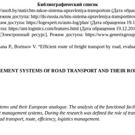
Библиографический список
soft.by/stati/chto-takoe-sistema-upravleniya-transportom (Дата обр
м доступа: http://tls-russia.ru/tms-sistema-upravleniya-transporti
доступа: https://logexpert.ru/auto-log/plan/ (Дата обращения 1
9
.
https://ant-logistics.com/features.html (Дата обращения 1
9
.12.20
Электронный ресурс]. Р
е
жим доступа: https://www.generixgrou
lana
P.,
Borissov
V. “Eff
i
cient route of freight transport by road, eval
EMENT SYSTEMS OF ROAD TRANSPORT AND THEIR RO
ms and their European analogue. The analysis of the functional facili
rt management systems. During the research
was defined
the role of tr
oad transport, route, eff
i
ciency, logistics management.