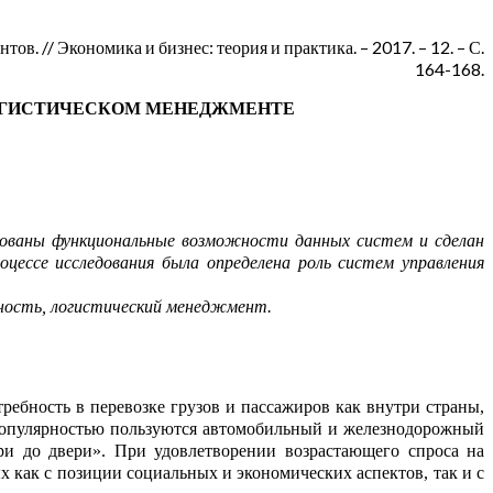
в. // Экономика и бизнес: теория и практика. – 2017. – 12. – С.
164-168.
ЛОГИСТИЧЕСКОМ МЕНЕДЖМЕНТЕ
рованы функциональные возможности данных систем и сделан
оцессе исследования была определена роль систем управления
ость, логистический менеджмент.
ребность в перевозке грузов и пасс
а
жиров как внутри страны,
опулярн
о
стью пользуются автомобильный и желе
з
нодорожный
ри до двери». При
удо
в
летво
рении возрастающего спроса на
х как с позиции социальных и эк
о
номических аспектов, так и с