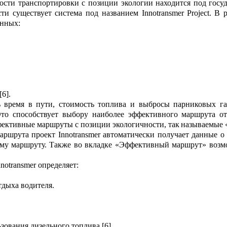
ости транспортировки с позиции экологии находится под гос
сти существ
у
ет система под названием
Innotransmer
Project
. В 
нных:
[6]
.
 время в пути, сто
и
мость топлива и выбросы парниковых г
а
то способствует
выб
ору
наиболее эффекти
в
н
ого
маршрута
о
т
ффективные маршруты
с позиции экологичности, так
называемые
маршрута проект
Innotransmer
автоматически получает да
н
ные о
му маршруту. Также во вкладке «Эффективный маршрут» во
з
м
notransmer
опр
е
деляет:
тдыха водителя.
ьзования дизельного топлива
[6]
.