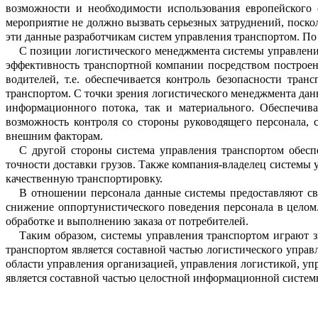
возможности и н
е
обходимости использования европейского
мероприятие не должно вызвать серьезных затруднений, поско
эти данные ра
з
работчикам систем управления транспо
р
том. По
С позиции
логистического
менеджме
н
та системы управлен
эффекти
в
ность транспортной компании посредс
т
вом построен
водителей, т.е. обеспеч
и
вается контроль безопасности транс
транспортом. С точки зрения логистич
е
ского менеджмента дан
информ
а
ционного потока, так и материального.
Обеспечива
возможность контроля со стор
о
ны руководящего персонала,
вне
ш
ним факторам.
С другой стороны система управления транспортом обеспе
точности доставки грузов. Также компания-владелец системы 
качественную транспортировку.
В отношении персонала данные сист
е
мы предоставляют св
снижение о
п
портунистического поведения персонала в целом
обработке и выполнению заказа от потребителей.
Таким образом, системы управления транспортом играют з
транспортом я
в
ляется составной частью логистического упр
области управления организ
а
цией, управления логистикой, уп
является составной частью целостной и
н
формационной системы