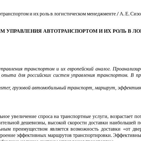
ранспортом и их роль в логистическом менеджменте / А. Е. Сизонто
ЕМ УПРАВЛЕНИЯ
АВТО
Т
Р
АНСПОРТОМ
И ИХ РОЛЬ В 
равления транспортом и их европейский аналог. Проанализи
 опыта для росси
й
ских систем управления транспортом. В пр
nsmer
, грузовой автом
о
бильный транспорт, маршрут, эффективн
ое увеличение спроса на транспортные услуги, возрастает пот
ительной дешевизны, высокой ск
о
рости доставки
наибольшей п
ьным преимуществом является
возможность доставки «от две
троение эффекти
в
ных маршрутов транспортировки.
Эффе
к
тивны