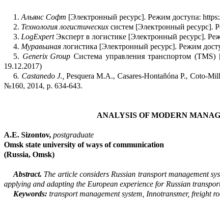
1.
Альянс Софт
[Электронный ресурс]. Режим доступа: https://a
2.
Технология
логистических
систем [Электронный ресурс]. Режи
3.
LogExpert
Эксперт в логистике [Электронный ресурс]. Режим 
4.
Муравьиная
логистика [Электронный ресурс]. Режим доступа: 
5.
Generix
Group
Система управления транспортом (TMS) [
1
9
.12.2017)
6
.
Castanedo
J.,
Pesquera
M.A.,
Casares-Hontañóna
P.,
Coto-Mil
№160, 2014, p.
634-
643.
ANALYSIS OF MODERN MANAG
A.E.
Sizontov
,
postgraduate
Omsk
state university of ways of communication
(Russia, Omsk
)
A
bstract
.
The article considers Russian transport management syste
applying and adapting the European experience for Russian transpo
Keywords:
transport management system,
Innotransmer
, freight r