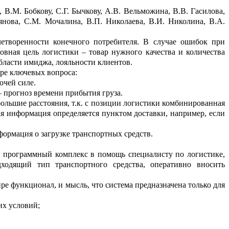
, В.М.
Бобкову
, С.Г. Бычкову, А.В.
Вельможина
, В.В.
Гасилова
,
янова
, С.М. Мочалина, В.П. Николаева, В.И. Никол
и
на, В.А.
л
е
творенности конечного потребителя. В
случае
ошибок при
овная цель
логистики – товар нужного качества и количества
области имиджа, лояльности клиентов.
ре ключевых вопроса:
бочей силе.
– прогноз времени прибытия груза.
ольшие расстояния, т.к. с позиции л
о
гистики комбинированная
я информация определяется пунктом доставки, например, если
формация о загрузке транспортных средств.
й программный комплекс в помощь специалисту по логистике,
ходящий тип транспортного средства, оперативно вн
о
сить
ре функционал, и мысль, что система
предназначена только для
их условий;