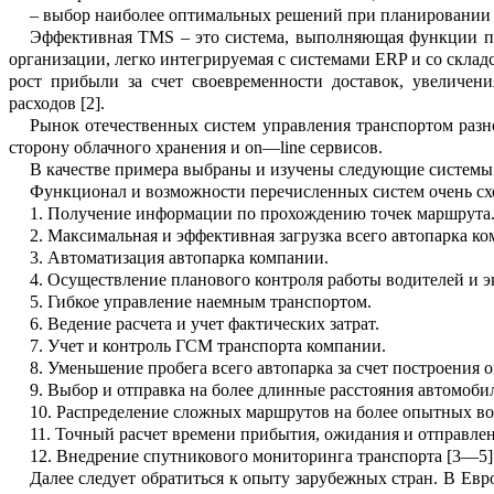
–
выбор наиболее оптимальных реш
е
ний при планировании 
Эффективная TMS –
это система, в
ы
полняющая функции п
организации, легко интегрируемая с системами ERP и со склад
рост прибыли за счет сво
е
временности доставок, увеличени
расх
о
дов
[2
].
Рынок отечественных систем управл
е
ния транспортом разн
сторону облачного хранения и
on
—
line
сервисов.
В качестве примера выбраны и изучены следующие системы
Функционал и возможности перечи
с
ленных систем очень с
1.
Получение информации по прохо
ж
дению точек маршрута
2.
Максимальная и эффективная загру
з
ка всего автопарка к
3.
Автоматизация автопарка компании.
4.
Осуществление планового контроля работы водителей и э
5.
Гибкое управление наемным тран
с
портом.
6.
Ведение расчета и учет фактических затрат.
7.
Учет и контроль ГСМ транспорта компании.
8.
Уменьшение пробега всего автопарка за счет построения
9.
Выбор и отправка на более длинные расстояния автомоби
10.
Распределение сложных маршрутов на более опытных во
11.
Точный расчет времени прибытия, ожидания и отправлен
12.
Внедрение спутникового монит
о
ринга транспорта [3
—
5]
Далее следует о
брати
ться
к опыту зар
у
бежных стран.
В Евро