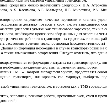
обходимо наличие системы управления транспортом.
еные, среди них мо
ж
но перечислить следующих:
Н.А.
Атрох
о
ва
янова, А.Х.
Касимова
, А.Б. Мал
ь
цева, Л.Б.
Миротина
, Р.А.
Ми
нспортировки опред
е
ляет качество перевозки и степень удов
 осуществить доставку товаров в срок, т.е.
не выполняе
тся
осн
ая ситуация влечет убытки как финансового характера, так и в 
частности, необходимо произвести
сбор
данных
для ответа на ч
е
ты
для
расчета
потре
б
ности в
транспортных средствах
, топливе, ра
та расстояния, вр
е
мени транспортировки (продолжител
ь
ность) 
.
Данная информ
а
ция необходима в случае транспортировки на б
 а также таможенного оформления.
Следует отметить
,
что данна
 подразумевается информация о затратах на транспортиро
в
ку, ин
и необходимо вн
е
дрение системы управления транспортом.
писания TMS –
Transport
Management
System
) представл
я
ет собо
щение транспорта, планировать его маршрут, выбирать под
емой управления транспортом, в то время как у TMS гора
з
до ши
:
ентах, заправ
ках
, режим
ах
работы, временных окон, смен и проч
домостей;