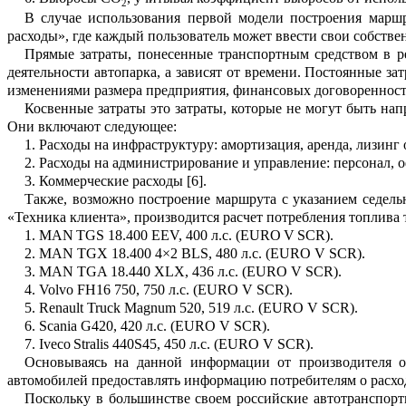
2
В случае использования первой модели построения мар
расходы», где
каждый пользователь может ввести свои собстве
П
рямые затраты, понесенные тран
с
портным средством в ре
деятельност
и
а
в
топарк
а, а зависят от времени
.
Постоянные затр
изменениями размера предприятия, финансовых договоренност
Косвенные затраты
это затраты, кот
о
рые не могут
быть напр
Они вкл
ю
чают следующее:
1.
Расходы на инфраструктуру: аморт
и
зация
,
аренда
,
лизинг 
2.
Р
асходы на администрирование
и
управление: персонал, 
3.
Коммерческие расходы
[6]
.
Также
,
возможно построение маршрута с указанием седельн
«Техника клиента», производится расчет потребления топлива
1.
MAN
TGS
18.400
EEV
, 400 л.с. (
E
U
RO
V
SCR
).
2.
MAN TGX 18.400 4×2 BLS, 480
л
.
с
. (EURO V SCR).
3.
MAN TGA 18.440 XLX, 436
л
.
с
. (E
U
RO V SCR).
4.
Volvo FH16 750, 750
л
.
с
. (EURO V SCR).
5.
Renault Truck Magnum 520, 519
л
.
с
. (EURO V SCR).
6.
Scania
G420, 420
л
.
с
. (EURO V SCR).
7.
Iveco
Stralis
440S45, 450
л
.
с
. (EURO V SCR).
Основываясь на
данной
информации
от
производителя
о
автомобилей
предоста
в
лять
информацию потребителям о расход
Поскольку в большинстве своем ро
с
сийские автотранспор