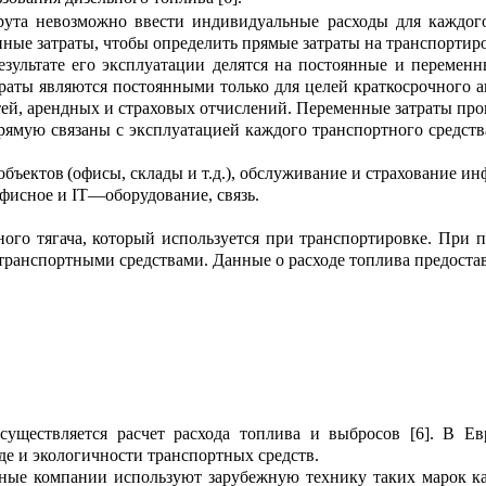
шрута
невозможно ввести индивидуальные расходы для каждог
н
ные затраты, чтобы определить прямые затраты
на транспортиро
зультате его эк
с
плуатации
делятся
на
постоянные
и пер
е
менн
аты являются постоянными только для целей краткосрочного а
ей, арендных и страховых отчислений.
Переменные затр
а
ты пр
ямую связаны с эксплуатацией каждого транспортного средства
объектов
(офисы, склады и т.д.)
,
обслуживани
е
и страхов
а
ни
е
инф
офисное и
IT
—
оборудование, связь
.
ого тягача, который используется при транспортировке. При 
 транспортными средствами. Данные о ра
с
ходе топлива предоста
существляется
расчет ра
с
хода топлива и выбросов [6]. В Ев
е и экологичности транспортных средств.
тные компании и
с
пользуют зарубежную технику таких м
а
рок к