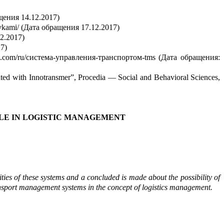
ащения 14.12.2017)
rovkami/ (Дата обращения 1
7
.12.2017)
12.2017)
17)
p.com/ru/система-управления-транспортом-tms (Дата обращения:
uated with
Innotransmer
”
,
Procedia
— Social and B
e
havioral Sciences,
LE IN LOGISTIC MANAGEMENT
ties of these systems and a conclu
ded
is made about the possibility of
ansport management sy
s
tems in the concept of logistics management.