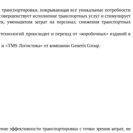
и транспортировки, покрывающая все уникальные потребности
 соверше
н
ствует исполнение транспортных услуг и стимулирует
ек, уменьшения затрат на персонал, снижения транспо
ртных
технологий происходит и переход от «к
о
робочных» изданий в
 и «
TMS
Логистика» от ко
м
пании
Generix
Group
.
ние эффективности транспортировки с точки зрения затрат, не