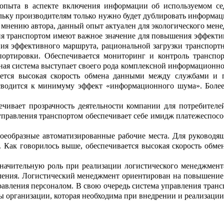
 опыта в аспекте включения информации об используемом се
льку производителям только нужно будет дублировать инфо
р
мац
 мнению автора
,
данный опыт а
к
туален для экологического мен
ия транспортом
им
е
ют
важное значение
для повышения э
ф
фекти
ия эффективного маршрута, рациональной загрузки транспортн
порт
и
ровки. Обеспечивается мониторинг и ко
н
троль транспор
ная система выст
у
пает своего рода комплексной информ
а
ционно
ется высокая скорость
обмен
а
данными между службами и п
 сводится к минимуму эффект «информационного шума»
.
Более
чивает прозрачность деятельности компании для потребителе
управления транспортом обеспечивает с
е
бе имидж
платежеспосо
оеобразные автом
а
тизированные рабочие места. Для руков
о
дящ
. Как говорилось выше, обеспечив
а
ется высокая скорость обм
начительную роль при реализации логистического менед
ж
мент
авления. Логистический менеджмент ориентирован на повышени
равления персоналом. В свою очередь система управления транс
 организации, к
о
торая необходима при внедрении и реал
и
зации