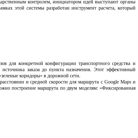
ударственным контролем, инициатором идей выступают органы
рамках этой системы разработан инструмент расчета, который
зов для конкретной конфигурации тран
с
портного средства и
источника
заказа
до
пункт
а
назначения. Этот эффективный
«зеленые коридоры» в дорожной сети.
 расстоянии и средней скорости для маршрута с
Google
Maps
и
ожно построение
маршрута по двум м
о
делям: «Фиксированная