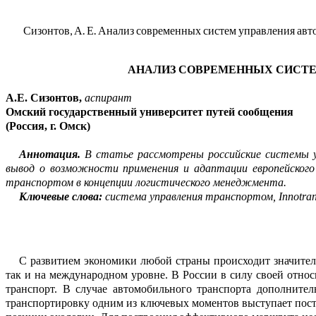
Сизонтов, А. Е. Анализ современных систем управления автот
АНАЛИЗ СОВРЕМЕННЫХ СИСТ
А.Е.
Сизонтов
,
аспирант
Омский
государственный университет путей сообщения
(Россия,
г
.
Омск
)
Аннотация.
В статье рассмотрены российские системы уп
вывод о возможности применения и адаптации европейского
транспортом в концепции логистического менеджмента.
Ключевые слова:
система управления транспортом,
Innotra
С развитием экономики любой страны происходит значительн
так и на межд
у
народном
уровне. В России
в силу своей относ
транспорт
. В
случае автом
о
бильного транспорта
дополнител
транспортировку одним из ключевых м
о
ментов выступает
п
ос