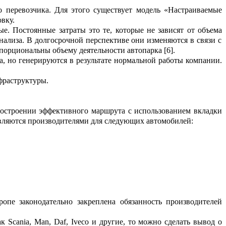
о п
е
ревозчика
. Для этого существует модель «Настраиваемые
вку.
ые
.
Постоянные
затраты это те, кот
о
рые не
зависят от объема
нализа. В долг
о
срочной перспективе они изменяются в связи с
опорциональны
объему деятельности автопарка
[6].
, но генерируются в результате нормальной работы компании.
раструктуры.
построении эффективного маршрута с и
с
пользованием вкладки
вляются производ
и
телями для следующих автомобилей:
ропе з
а
конодательно закреплена обязанность производителей
ак
Scania
,
Man
,
Daf
,
Iveco
и другие, то можно сделать вывод о