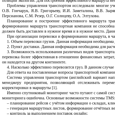
позиции
эк
о
логи
и.
Для построения эффективного маршрута не
Проблемы управления транспортом и
с
следовали многие уч
О.В. Гонч
а
рук, Я.В. Григорьеву, И.И.
Заметалина
, В.В. Зыр
Персианова, С.М.
Резер
, О.Г. Солнцеву, О.А.
Элтухова
.
Планирование и построение эффекти
в
ного маршрута тра
формировании ма
р
шрута транспортная компания не
способна
до
л
жен быть доставлен в нужное время и в нужное место. Данн
При организации перевозки и формир
о
вании маршрута
, в 
1.
Объем перевозки грузов. Данная и
н
формация необходима 
2.
Пункт доставки.
Данная информация необходима для расче
3.
Возможность
использовани
я
разли
ч
ных видов транспорта
перевозка более эффективна
я
в отношении
финансовых затрат,
он находится на другом континенте.
4.
Насколько эффективно перевозится груз
. В данном случае
Для ответа на поставленные вопросы
транспортной компани
Система управления транспортом (ан
г
лийский вариант на
менеджеру предприятия, позволяющий отслеживать переме
корректировки в маршруты
[1].
Именно спутниковый мониторинг часто путают с самой сист
мониторинга ошибочна
. Основные возможности сист
е
мы TMS
–
планирование рейсов с учётом и
н
формации о складах, кли
–
генерация маршрутных листов, фо
р
мирование отчётных ве
–
контроль за
выполнением поставок онлайн;