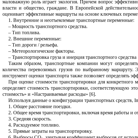
маловажную роль играет экология. Причем вопрос э
ф
фективн
власти и общество, граждане. В Европейской действительно
оценивает эффективные маршруты на основе ключ
е
вых переме
1.
Внутренние и неотъемлемые тран
с
портные переменные:
–
Мощность транспортного средства.
–
Тип топлива.
2.
Внешние переменные:
–
Тип дороги / рельефа.
–
Метеорологические факторы.
–
Транспортировка груза и инерция транспортного средства
Таким образом, транспортные комп
а
нии могут определять
количества перевоз
и
мых грузов по выбранному маршруту
.
Э
и
н
струмент оценки транспорта также позв
о
ляет определять э
При оценке стоимости транспортировки для конкретного 
определяет стоимость транспортировки, соответс
т
вующую это
стоимость»
и
«Н
а
страиваемые
расход
ы»
[6].
Используя данные о конфигурации транспортных средств, I
n
1.
Общее расстояние поездки.
2.
Общее время транспортировки, включая время работы и о
3.
Средняя скорость.
4.
Расходуемое топливо.
5.
Прямые затраты на транспортировку.
6.
Выбросы CO
, учитывая коэффиц
и
ент выбросов от испол