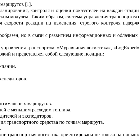
маршрутов [1].
ланирования, ко
н
троля и оценки показателей на каждой стади
ским модулем. Таким образом, си
с
тема управления транспортом
я скор
о
сти реакции на изменения, строгого ко
н
троля издерж
ообразен, но в связи с развитием информационных и облачных 
 управления транспо
р
том: «Муравьиная логистика»,
«
LogExpert
»
хож
ий
и предста
в
ляет собой следующие позиции:
.
омпании.
кспедиторов.
 оптимальных маршр
у
тов.
лей с меньшим ра
с
ходом топлива.
дителей и экспедит
о
ров.
ия транспортного средства по точкам маршрута.
.
пе транспортная л
о
гистика ориентирована не только на п
о
выше