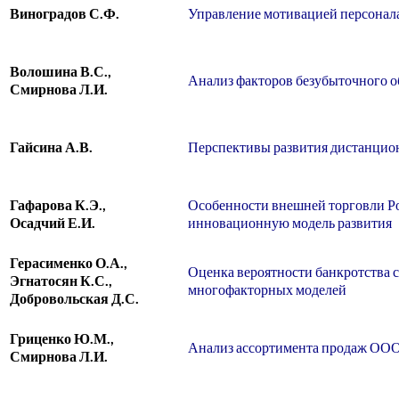
Виноградов С.Ф.
Управление мотивацией персонала
Волошина В.С.,
Анализ факторов безубыточного 
Смирнова Л.И.
Гайсина А.В.
Перспективы развития дистанцион
Гафарова К.Э.,
Особенности внешней торговли Ро
Осадчий Е.И.
инновационную модель развития
Герасименко О.А.,
Оценка вероятности банкротства 
Эгнатосян К.С.,
многофакторных моделей
Добровольская Д.С.
Гриценко Ю.М.,
Анализ ассортимента продаж ООО
Смирнова Л.И.