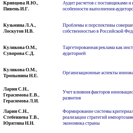
Кривцова Я.Ю.,
Аудит расчетов с поставщиками и
Пивень И.Г.
особенности выполнения аудитор
Кузьмина Л.А.,
Проблемы и перспективы соверше
Лоскутов Н.В.
собственностью в Российской Фе
Куликова О.М.,
Таргетированная реклама как инс
Суворова С.Д.
аудиторией
Куликова О.М.,
Организационные аспекты иннова
Тропынина Н.Е.
Ларин С.Н.,
Учет влияния факторов инноваци
Герасимова Е.В.,
развития
Герасимова Л.И.
Ларин С.Н.,
Формирование системы критериал
Стебеняева Т.В.,
реализации стратегий импортозаме
Юрятина Н.Н.
экономика страны