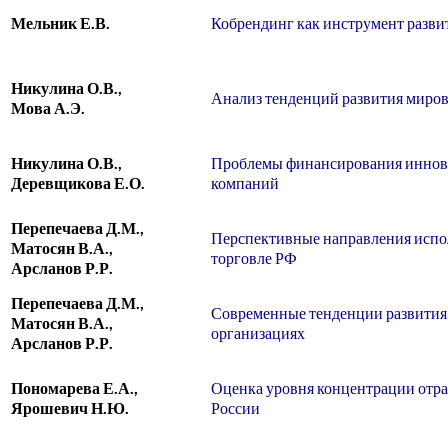
Мельник Е.В.
Кобрендинг как инструмент разви
Никулина О.В.,
Анализ тенденций развития миро
Мова А.Э.
Никулина О.В.,
Проблемы финансирования иннова
Деревщикова Е.О.
компаний
Перепечаева Д.М.,
Перспективные направления испо
Матосян В.А.,
торговле РФ
Арсланов Р.Р.
Перепечаева Д.М.,
Современные тенденции развития 
Матосян В.А.,
организациях
Арсланов Р.Р.
Пономарева Е.А.,
Оценка уровня концентрации отра
Ярошевич Н.Ю.
России