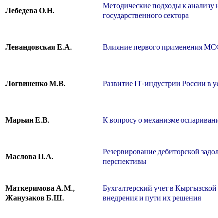
Методические подходы к анализу 
Лебедева О.Н.
государственного сектора
Левандовская Е.А.
Влияние первого применения МСФ
Логвиненко М.В.
Развитие IT-индустрии России в 
Марьин Е.В.
К вопросу о механизме оспариван
Резервирование дебиторской задо
Маслова П.А.
перспективы
Маткеримова А.М.,
Бухгалтерский учет в Кыргызско
Жанузаков Б.Ш.
внедрения и пути их решения