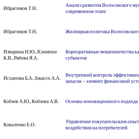
Анализ развития Волосовского му
Ибрагимов Т.Н.
современном этапе
Ибрагимов Т.Н.
Жилищная политика Волосовского
Изварина Н.Ю., Климина
Корпоративные мошенничества ка
К.В., Рябова Я.А.
субъектов
Внутренний контроль эффективно
Исханова Б.А., Бжассо А.А.
запасов – элемент финансовой ус
Кобзов А.Ю., Кобзова А.В.
Основы инновационного подхода 
Управление покупательским опыто
Коваленко Е.О.
воздействия на потребителей