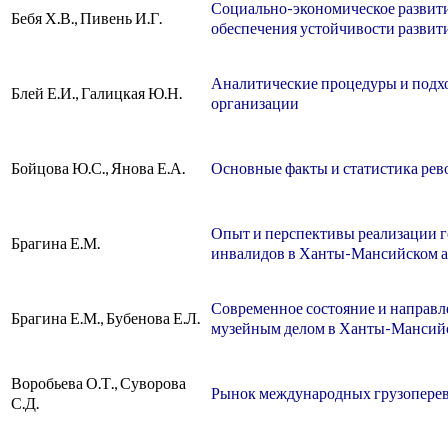
Социально-экономическое развити
Бебя Х.В., Пивень И.Г.
обеспечения устойчивости развит
Аналитические процедуры и подхо
Блей Е.И., Галицкая Ю.Н.
организации
Бойцова Ю.С., Янова Е.А.
Основные факты и статистика ре
Опыт и перспективы реализации г
Брагина Е.М.
инвалидов в Ханты-Мансийском а
Современное состояние и направл
Брагина Е.М., Бубенова Е.Л.
музейным делом в Ханты-Мансийс
Воробьева О.Т., Суворова
Рынок международных грузоперев
С.Д.