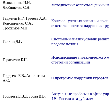
Вьюжанина И.И.,
Методические аспекты оценки ин
Любященко С.Н.
Гаджиев Н.Г., Грачева А.А.,
Контроль учетных операций по опла
Коноваленко С.А.,
ответственности за нарушения тру
Трофимов М.Н.
Системный анализ условий развит
Галкин Д.Г.
продовольствия
Использование управленческого к
Герасимов Б.Н.
стратегии организации
Гордеева Е.В., Анплитова
О программе поддержки курортов 
А.С.
Актуальные проблемы в сфере упр
Гордеева Е.В., Бурова В.В.
19 в России и за рубежом