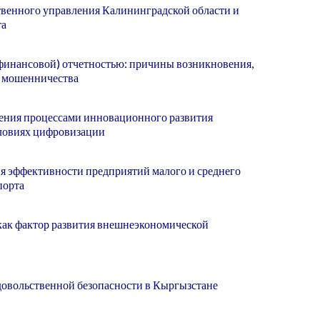
венного управления Калининградской области и
та
финансовой) отчетностью: причины возникновения,
 мошенничества
ения процессами инновационного развития
ловиях цифровизации
я эффективности предприятий малого и среднего
порта
как фактор развития внешнеэкономической
овольственной безопасности в Кыргызстане