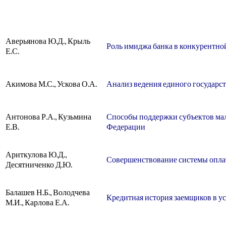
Аверьянова Ю.Д., Крыль
Роль имиджа банка в конкурентно
Е.С.
Акимова М.С., Ускова О.А.
Анализ ведения единого государс
Антонова Р.А., Кузьмина
Способы поддержки субъектов мал
Е.В.
Федерации
Ариткулова Ю.Д.,
Совершенствование системы опла
Десятниченко Д.Ю.
Балашев Н.Б., Володчева
Кредитная история заемщиков в у
М.И., Карлова Е.А.