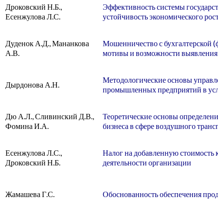
Дроковский Н.Б.,
Эффективность системы государст
Есенжулова Л.С.
устойчивость экономического рос
Дуденок А.Д., Мананкова
Мошенничество с бухгалтерской (
А.В.
мотивы и возможности выявления
Методологические основы управл
Дырдонова А.Н.
промышленных предприятий в ус
Дю А.Л., Сливинский Д.В.,
Теоретические основы определени
Фомина И.А.
бизнеса в сфере воздушного транс
Есенжулова Л.С.,
Налог на добавленную стоимость 
Дроковский Н.Б.
деятельности организации
Жамашева Г.С.
Обоснованность обеспечения прод