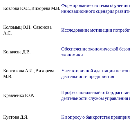
Формирование системы обучения 
Козлова Ю.С., Вихорева М.В.
инновационного сценария развит
Коломыц О.Н., Сазонова
Исследование мотивации потребит
А.С.
Обеспечение экономической безо
Копачева Д.В.
экономики
Кортикова А.И., Вихорева
Учет вторичной адаптации персон
М.В.
деятельности предприятия
Профессиональный отбор, расстан
Кравченко Ю.Р.
деятельности службы управления
Куатова Д.Я.
К вопросу о банкротстве предприя